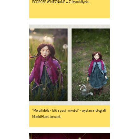
PODRÓŻE W NIEZNANE w Żółtym Młynku.
"Monalli dolls - lalki z pasji i miłości" - wystawa fotografii
Moniki Ekiert Jezusek.