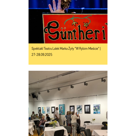
Spektakl Teatru Lalek Marka Żyły "W Rybim Mieście" |
27-28.09.2025