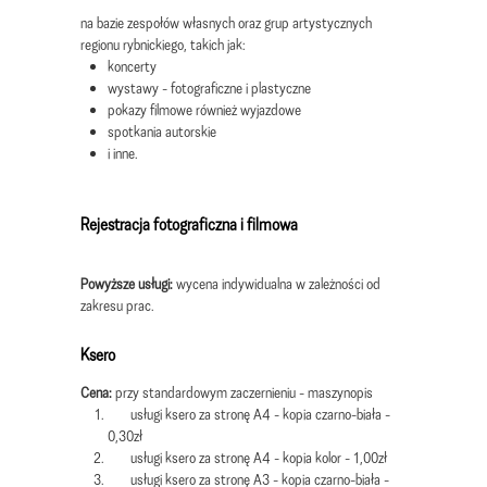
na bazie zespołów własnych oraz grup artystycznych
regionu rybnickiego, takich jak:
koncerty
wystawy - fotograficzne i plastyczne
pokazy filmowe również wyjazdowe
spotkania autorskie
i inne.
Rejestracja fotograficzna i filmowa
Powyższe usługi:
wycena indywidualna w zależności od
zakresu prac.
Ksero
Cena:
przy standardowym zaczernieniu - maszynopis
usługi ksero za stronę A4 - kopia czarno-biała -
0,30zł
usługi ksero za stronę A4 - kopia kolor - 1,00zł
usługi ksero za stronę A3 - kopia czarno-biała -