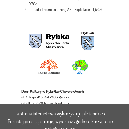
0,70zł
usługi ksero za stronę A3 - kopia kolor -1,50zł
Dom Kultury w Rybniku-Chwałowicach
ul. 1 Maja 91b, 44-206 Rybnik
email:
biuro@dkchwalowice.pl
telefon: 32 433 18 52, 32 421 62 22
Ta strona internetowa wykorzystuje pliki cookies.
Deklaracja dostępności
Pozostając na tej stronie, wyrażasz zgodę na korzystanie