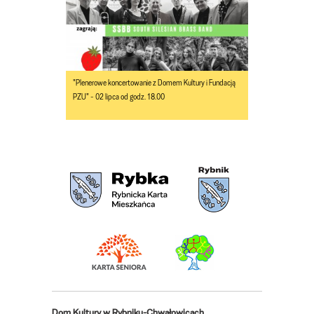
"Plenerowe koncertowanie z Domem Kultury i Fundacją
PZU" - 02 lipca od godz. 18.00
Dom Kultury w Rybniku-Chwałowicach