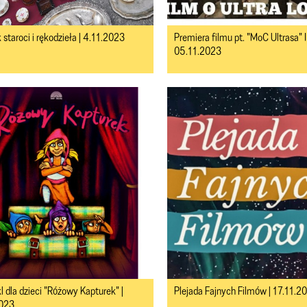
staroci i rękodzieła | 4.11.2023
Premiera filmu pt. "MoC Ultrasa" I
05.11.2023
l dla dzieci "Różowy Kapturek" |
Plejada Fajnych Filmów | 17.11.2
2023