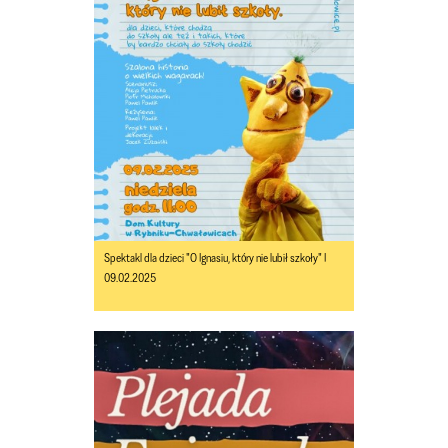
Spektakl dla dzieci "O Ignasiu, który nie lubił szkoły" I
09.02.2025