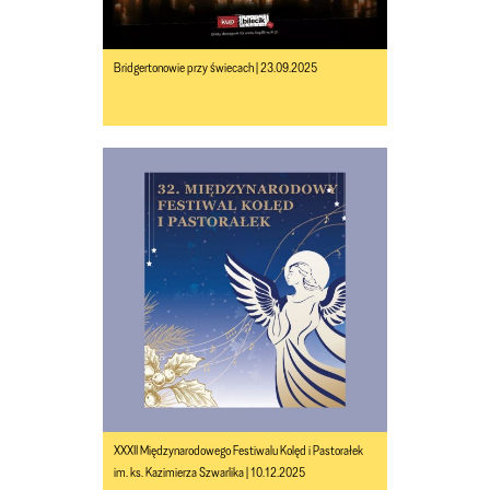
Bridgertonowie przy świecach | 23.09.2025
XXXII Międzynarodowego Festiwalu Kolęd i Pastorałek
im. ks. Kazimierza Szwarlika | 10.12.2025