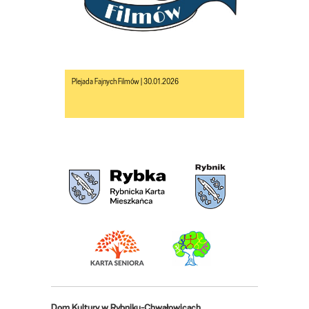
Plejada Fajnych Filmów | 30.01.2026
Dom Kultury w Rybniku-Chwałowicach