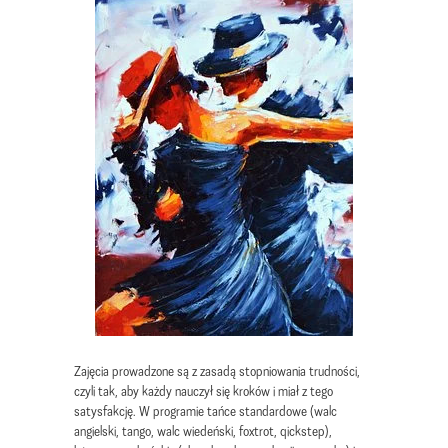
Zajęcia prowadzone są z zasadą stopniowania trudności,
czyli tak, aby każdy nauczył się kroków i miał z tego
satysfakcję. W programie tańce standardowe (walc
angielski, tango, walc wiedeński, foxtrot, qickstep),