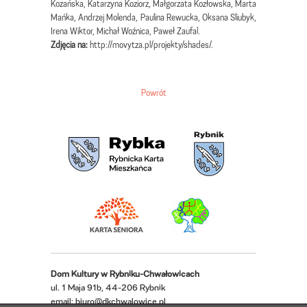
Kozańska, Katarzyna Koziorz, Małgorzata Kozłowska, Marta
Mańka, Andrzej Molenda, Paulina Rewucka, Oksana Sliubyk,
Irena Wiktor, Michał Woźnica, Paweł Zaufal.
Zdjęcia na:
http://movytza.pl/projekty/shades/.
Powrót
Dom Kultury w Rybniku-Chwałowicach
ul. 1 Maja 91b, 44-206 Rybnik
email:
biuro@dkchwalowice.pl