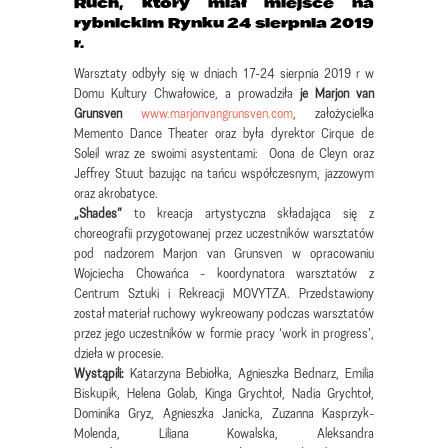
Ruch, który miał miejsce na
rybnickim Rynku 24 sierpnia 2019
r.
Warsztaty odbyły się w dniach 17-24 sierpnia 2019 r w
Domu Kultury Chwałowice, a prowadziła
je Marjon van
Grunsven
www.marjonvangrunsven.com
, założycielka
Memento Dance Theater oraz była dyrektor Cirque de
Soleil wraz ze swoimi asystentami: Oona de Cleyn oraz
Jeffrey Stuut bazując na tańcu współczesnym, jazzowym
oraz akrobatyce.
„Shades”
to kreacja artystyczna składająca się z
choreografii przygotowanej przez uczestników warsztatów
pod nadzorem Marjon van Grunsven w opracowaniu
Wojciecha Chowańca - koordynatora warsztatów z
Centrum Sztuki i Rekreacji MOVYTZA. Przedstawiony
został materiał ruchowy wykreowany podczas warsztatów
przez jego uczestników w formie pracy ‘work in progress’,
dzieła w procesie.
Wystąpili:
Katarzyna Bebiołka, Agnieszka Bednarz, Emilia
Biskupik, Helena Golab, Kinga Grychtoł, Nadia Grychtoł,
Dominika Gryz, Agnieszka Janicka, Zuzanna Kasprzyk-
Molenda, Liliana Kowalska, Aleksandra