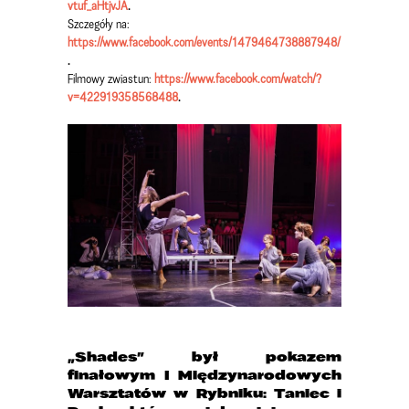
vtuf_aHtjvJA
.
Szczegóły na:
https://www.facebook.com/events/1479464738887948/
.
Filmowy zwiastun:
https://www.facebook.com/watch/?
v=422919358568488
.
„Shades” był pokazem
finałowym I Międzynarodowych
Warsztatów w Rybniku: Taniec i