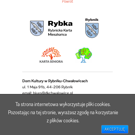
Powrót
Dom Kultury w Rybniku-Chwałowicach
ul. 1 Maja 91b, 44-206 Rybnik
email:
biuro@dkchwalowice.pl
telefon: 32 433 18 52, 32 421 62 22
Ta strona internetowa wykorzystuje pliki cookies.
Deklaracja dostępności
Pozostając na tej stronie, wyrażasz zgodę na korzystanie
z plików cookies.
Realizacja: Lioosys
AKCEPTUJĘ