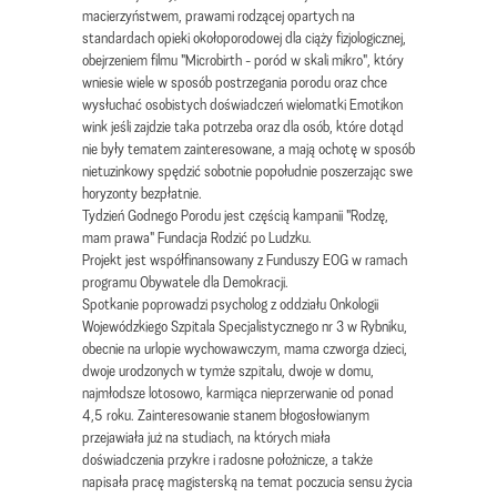
macierzyństwem, prawami rodzącej opartych na
standardach opieki okołoporodowej dla ciąży fizjologicznej,
obejrzeniem filmu "Microbirth - poród w skali mikro", który
wniesie wiele w sposób postrzegania porodu oraz chce
wysłuchać osobistych doświadczeń wielomatki Emotikon
wink jeśli zajdzie taka potrzeba oraz dla osób, które dotąd
nie były tematem zainteresowane, a mają ochotę w sposób
nietuzinkowy spędzić sobotnie popołudnie poszerzając swe
horyzonty bezpłatnie.
Tydzień Godnego Porodu jest częścią kampanii "Rodzę,
mam prawa" Fundacja Rodzić po Ludzku.
Projekt jest współfinansowany z Funduszy EOG w ramach
programu Obywatele dla Demokracji.
Spotkanie poprowadzi psycholog z oddziału Onkologii
Wojewódzkiego Szpitala Specjalistycznego nr 3 w Rybniku,
obecnie na urlopie wychowawczym, mama czworga dzieci,
dwoje urodzonych w tymże szpitalu, dwoje w domu,
najmłodsze lotosowo, karmiąca nieprzerwanie od ponad
4,5 roku. Zainteresowanie stanem błogosłowianym
przejawiała już na studiach, na których miała
doświadczenia przykre i radosne położnicze, a także
napisała pracę magisterską na temat poczucia sensu życia