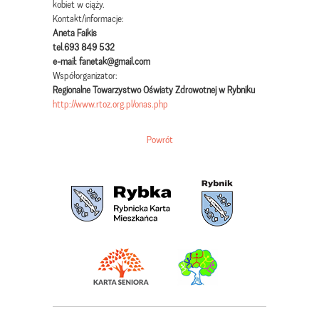
kobiet w ciąży.
Kontakt/informacje:
Aneta Faikis
tel.693 849 532
e-mail: fanetak@gmail.com
Współorganizator:
Regionalne Towarzystwo Oświaty Zdrowotnej w Rybniku
http://www.rtoz.org.pl/onas.php
Powrót