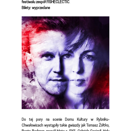
festiwalu zespół FISHECLECTIC
.
Bilety: wyprzedane
Do tej pory na scenie Domu Kultury w Rybniku-
Chwałowicach wystąpiły takie gwiazdy jak Tomasz Żółtko,
Beata Bednarz, zespół Mate.o, EKS, Gabriela Gąsior& Holy