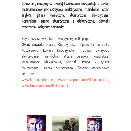
śpiewem, muzycy w swojej twórczości korzystają z takich
instrumentów jak skrzypce elektryczne, mandolina, sitar,
trąbka, gitara klasyczna, akustyczna, elektryczna,
kontrabas, piano akustyczne i elektryczne, dźwięki
otoczenia i odgłosy przyrody.
Styl muzyczny: Elektro-akustyczny indie pop.
Skład zespołu:
Joanna Kupczyńska - śpiew, instrumenty
klawiszowe, Łukasz Kupczyński - śpiew, skrzypce
elektryczne, mandolina, gitara basowa, kontrabas,
instrumenty klawiszowe, Michał Dziuba - gitara
elektryczna, gitara akustyczna. Strony internetowe
zespołu:
www.fisheclectic.com
,
www.myspace.com/fisheclectic
,
www.facebook.com/Fisheclectic
.