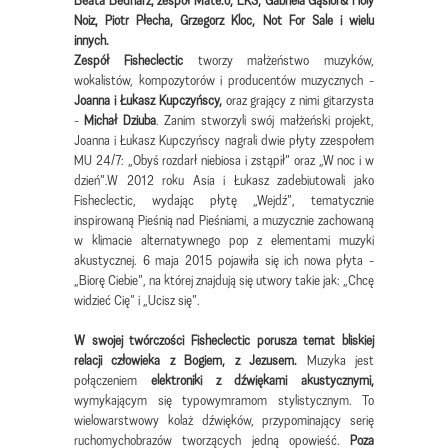
Noiz, Piotr Płecha, Grzegorz Kloc, Not For Sale i wielu
innych.
Zespół Fisheclectic
tworzy małżeństwo muzyków,
wokalistów, kompozytorów i producentów muzycznych -
Joanna i Łukasz Kupczyńscy,
oraz grający z nimi gitarzysta
-
Michał Dziuba
. Zanim stworzyli swój małżeński projekt,
Joanna i Łukasz Kupczyńscy nagrali dwie płyty zzespołem
MU 24/7: „Obyś rozdarł niebiosa i zstąpił” oraz „W noc i w
dzień”.W 2012 roku Asia i Łukasz zadebiutowali jako
Fisheclectic, wydając płytę „Wejdź”, tematycznie
inspirowaną Pieśnią nad Pieśniami, a muzycznie zachowaną
w klimacie alternatywnego pop z elementami muzyki
akustycznej. 6 maja 2015 pojawiła się ich nowa płyta -
„Biorę Ciebie”, na której znajdują się utwory takie jak: „Chcę
widzieć Cię” i „Ucisz się”.
W swojej twórczości Fisheclectic porusza temat bliskiej
relacji człowieka z Bogiem, z Jezusem.
Muzyka jest
połączeniem
elektroniki z dźwiękami akustycznymi,
wymykającym się typowymramom stylistycznym. To
wielowarstwowy kolaż dźwięków, przypominający serię
ruchomychobrazów tworzących jedną opowieść.
Poza