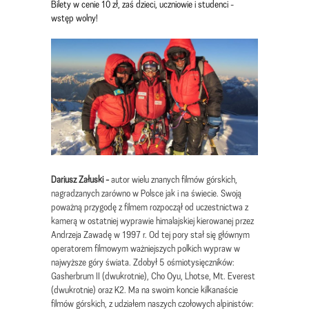
Bilety w cenie 10 zł, zaś dzieci, uczniowie i studenci -
wstęp wolny!
Dariusz Załuski -
autor wielu znanych filmów górskich,
nagradzanych zarówno w Polsce jak i na świecie. Swoją
poważną przygodę z filmem rozpoczął od uczestnictwa z
kamerą w ostatniej wyprawie himalajskiej kierowanej przez
Andrzeja Zawadę w 1997 r. Od tej pory stał się głównym
operatorem filmowym ważniejszych polkich wypraw w
najwyższe góry świata. Zdobył 5 ośmiotysięczników:
Gasherbrum II (dwukrotnie), Cho Oyu, Lhotse, Mt. Everest
(dwukrotnie) oraz K2. Ma na swoim koncie kilkanaście
filmów górskich, z udziałem naszych czołowych alpinistów: