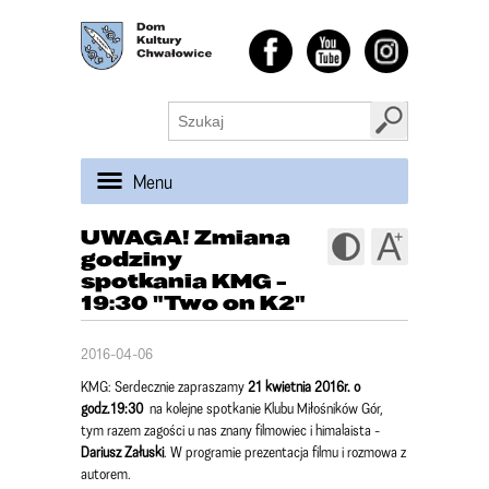
Menu
UWAGA! Zmiana
godziny
spotkania KMG -
19:30 "Two on K2"
2016-04-06
KMG: Serdecznie zapraszamy
21 kwietnia 2016r. o
godz.19:30
na kolejne spotkanie Klubu Miłośników Gór,
tym razem zagości u nas znany filmowiec i himalaista -
Dariusz Załuski
. W programie prezentacja filmu i rozmowa z
autorem.