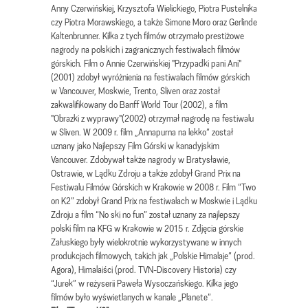
Anny Czerwińskiej, Krzysztofa Wielickiego, Piotra Pustelnika
czy Piotra Morawskiego, a także Simone Moro oraz Gerlinde
Kaltenbrunner. Kilka z tych filmów otrzymało prestiżowe
nagrody na polskich i zagranicznych festiwalach filmów
górskich. Film o Annie Czerwińskiej "Przypadki pani Ani"
(2001) zdobył wyróżnienia na festiwalach filmów górskich
w Vancouver, Moskwie, Trento, Sliven oraz został
zakwalifikowany do Banff World Tour (2002), a film
"Obrazki z wyprawy"(2002) otrzymał nagrodę na festiwalu
w Sliven. W 2009 r. film „Annapurna na lekko” został
uznany jako Najlepszy Film Górski w kanadyjskim
Vancouver. Zdobywał także nagrody w Bratysławie,
Ostrawie, w Lądku Zdroju a także zdobył Grand Prix na
Festiwalu Filmów Górskich w Krakowie w 2008 r. Film “Two
on K2” zdobył Grand Prix na festiwalach w Moskwie i Lądku
Zdroju a film “No ski no fun” został uznany za najlepszy
polski film na KFG w Krakowie w 2015 r. Zdjęcia górskie
Załuskiego były wielokrotnie wykorzystywane w innych
produkcjach filmowych, takich jak „Polskie Himalaje” (prod.
Agora), Himalaiści (prod. TVN-Discovery Historia) czy
“Jurek” w reżyserii Paweła Wysoczańskiego. Kilka jego
filmów było wyświetlanych w kanale „Planete”.