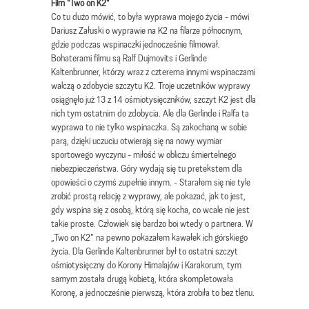
Film "Two on K2"
Co tu dużo mówić, to była wyprawa mojego życia - mówi
Dariusz Załuski o wyprawie na K2 na filarze północnym,
gdzie podczas wspinaczki jednocześnie filmował.
Bohaterami filmu są Ralf Dujmovits i Gerlinde
Kaltenbrunner, którzy wraz z czterema innymi wspinaczami
walczą o zdobycie szczytu K2. Troje uczetników wyprawy
osiągnęło już 13 z 14 ośmiotysięczników, szczyt K2 jest dla
nich tym ostatnim do zdobycia. Ale dla Gerlinde i Ralfa ta
wyprawa to nie tylko wspinaczka. Są zakochaną w sobie
parą, dzięki uczuciu otwierają się na nowy wymiar
sportowego wyczynu - miłość w obliczu śmiertelnego
niebezpieczeństwa. Góry wydają się tu pretekstem dla
opowieści o czymś zupełnie innym. - Starałem się nie tyle
zrobić prostą relację z wyprawy, ale pokazać, jak to jest,
gdy wspina się z osobą, którą się kocha, co wcale nie jest
takie proste. Człowiek się bardzo boi wtedy o partnera. W
„Two on K2” na pewno pokazałem kawałek ich górskiego
życia. Dla Gerlinde Kaltenbrunner był to ostatni szczyt
ośmiotysięczny do Korony Himalajów i Karakorum, tym
samym została drugą kobietą, która skompletowała
Koronę, a jednocześnie pierwszą, która zrobiła to bez tlenu.