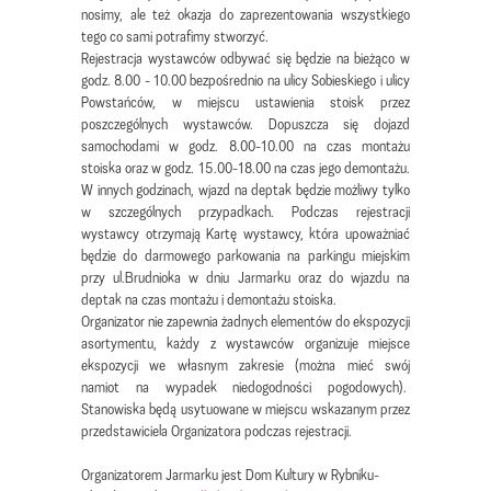
nosimy, ale też okazja do zaprezentowania wszystkiego
tego co sami potrafimy stworzyć.
Rejestracja wystawców odbywać się będzie na bieżąco w
godz. 8.00 - 10.00 bezpośrednio na ulicy Sobieskiego i ulicy
Powstańców, w miejscu ustawienia stoisk przez
poszczególnych wystawców. Dopuszcza się dojazd
samochodami w godz. 8.00-10.00 na czas montażu
stoiska oraz w godz. 15.00-18.00 na czas jego demontażu.
W innych godzinach, wjazd na deptak będzie możliwy tylko
w szczególnych przypadkach. Podczas rejestracji
wystawcy otrzymają Kartę wystawcy, która upoważniać
będzie do darmowego parkowania na parkingu miejskim
przy ul.Brudnioka w dniu Jarmarku oraz do wjazdu na
deptak na czas montażu i demontażu stoiska.
Organizator nie zapewnia żadnych elementów do ekspozycji
asortymentu, każdy z wystawców organizuje miejsce
ekspozycji we własnym zakresie (można mieć swój
namiot na wypadek niedogodności pogodowych).
Stanowiska będą usytuowane w miejscu wskazanym przez
przedstawiciela Organizatora podczas rejestracji.
Organizatorem Jarmarku jest Dom Kultury w Rybniku-