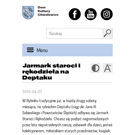
Menu
Jarmark staroci i
rękodzieła na
Deptaku
2016-04-07
W Rybniku tradycyjnie już, w każdą drugą sobotę
miesiąca, na rybnickim Deptaku (ciąg ulic Jana III
Sobieskiego i Powstańców Śląskich) odbywa się Jarmark
Staroci i Rękodzieła. Chcesz się pozbyć nagromadzonych
przez lata niepotrzebnych rzeczy, zabawek dla dzieci, jesteś
kolekcjonerem, miłośnikiem starych przedmiotów, książek,