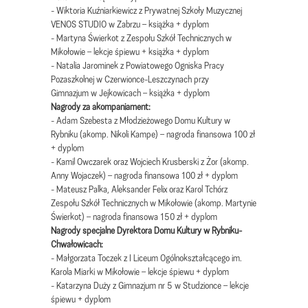
- Wiktoria Kuźniarkiewicz z Prywatnej Szkoły Muzycznej
VENOS STUDIO w Zabrzu – książka + dyplom
- Martyna Świerkot z Zespołu Szkół Technicznych w
Mikołowie – lekcje śpiewu + książka + dyplom
- Natalia Jarominek z Powiatowego Ogniska Pracy
Pozaszkolnej w Czerwionce-Leszczynach przy
Gimnazjum w Jejkowicach – książka + dyplom
Nagrody za akompaniament:
- Adam Szebesta z Młodzieżowego Domu Kultury w
Rybniku (akomp. Nikoli Kampe) – nagroda finansowa 100 zł
+ dyplom
- Kamil Owczarek oraz Wojciech Krusberski z Żor (akomp.
Anny Wojaczek) – nagroda finansowa 100 zł + dyplom
- Mateusz Palka, Aleksander Felix oraz Karol Tchórz
Zespołu Szkół Technicznych w Mikołowie (akomp. Martynie
Świerkot) – nagroda finansowa 150 zł + dyplom
Nagrody specjalne Dyrektora Domu Kultury w Rybniku-
Chwałowicach:
- Małgorzata Toczek z I Liceum Ogólnokształcącego im.
Karola Miarki w Mikołowie – lekcje śpiewu + dyplom
- Katarzyna Duży z Gimnazjum nr 5 w Studzionce – lekcje
śpiewu + dyplom