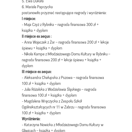
5. Ewa Dukała
6. Mariola Paprzycka
postanowiło przyznać następujące nagrody i wyróżnienia:
I miejsce:
- Maja Czyż z Rybnika – nagroda finansowa 300 zł +
książka + dyplom
II miejsce ex aequo :
- Anna Wojaczek z Żor – nagroda finansowa 200 zł + lekcje
śpiewu + książka + dyplom
- Nikola Kampe z Młodzieżowego Domu Kultury w Rybniku –
nagroda finansowa 200 zł + lekcje śpiewu + książka +
dyplom
III miejsce ex aequo:
- Aleksandra Chałupska z Pszowa – nagroda finansowa
100 zł + książka + dyplom
- Julia Różalska z Wodzisławia Śląskiego – nagroda
finansowa 100 zł + książka + dyplom
- Magdalena Wręczycka z Zespołu Szkół
Ogólnokształcących nr 11 w Zabrzu – nagroda finansowa
100 zł + książka + dyplom
Wyróżnienia:
- Katarzyna Nowicka z Młodzieżowego Domu Kultury w
Gliwicach – książka + dyplom