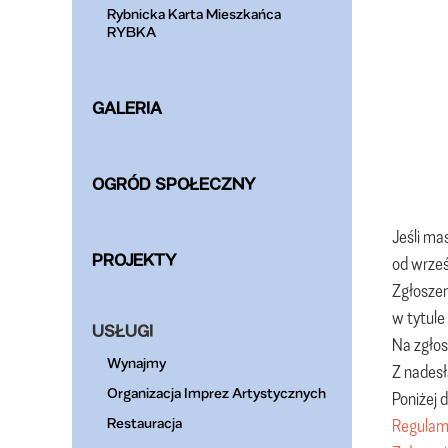
Rybnicka Karta Mieszkańca
RYBKA
GALERIA
OGRÓD SPOŁECZNY
Jeśli ma
PROJEKTY
od wrześ
Zgłoszen
w tytule
USŁUGI
Na zgłos
Wynajmy
Z nadesł
Organizacja Imprez Artystycznych
Poniżej 
Restauracja
Regulam