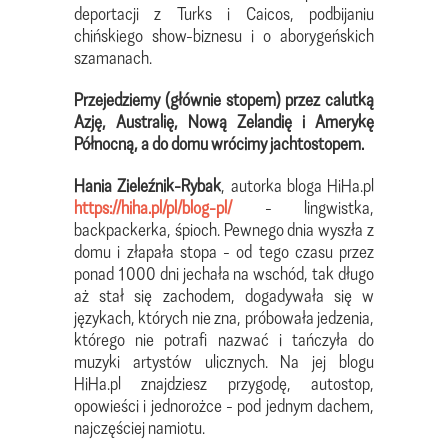
deportacji z Turks i Caicos, podbijaniu
chińskiego show-biznesu i o aborygeńskich
szamanach.
Przejedziemy (głównie stopem) przez calutką
Azję, Australię, Nową Zelandię i Amerykę
Północną, a do domu wrócimy
jachtostopem.
Hania Zieleźnik-Rybak
, autorka bloga HiHa.pl
https://hiha.pl/pl/blog-pl/
- lingwistka,
backpackerka, śpioch. Pewnego dnia wyszła z
domu i złapała stopa - od tego czasu przez
ponad 1000 dni jechała na wschód, tak długo
aż stał się zachodem, dogadywała się w
językach, których nie zna, próbowała jedzenia,
którego nie potrafi nazwać i tańczyła do
muzyki artystów ulicznych. Na jej blogu
HiHa.pl znajdziesz przygodę, autostop,
opowieści i jednorożce - pod jednym dachem,
najczęściej namiotu.