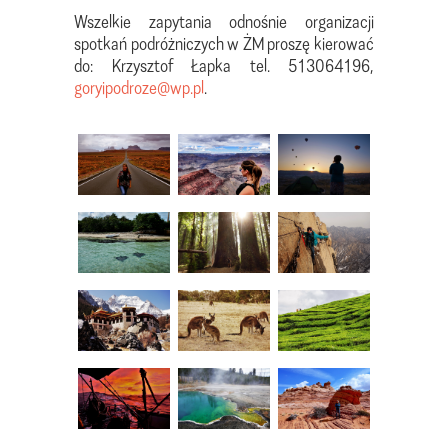
Wszelkie zapytania odnośnie organizacji
spotkań podróżniczych w ŻM proszę kierować
do: Krzysztof Łapka tel. 513064196,
goryipodroze@wp.pl
.