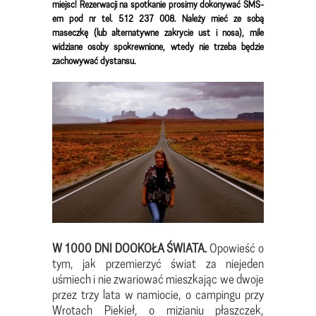
miejsc! Rezerwacji na spotkanie prosimy dokonywać SMS-
em pod nr tel. 512 237 008. Należy mieć ze sobą
maseczkę (lub alternatywne zakrycie ust i nosa), mile
widziane osoby spokrewnione, wtedy nie trzeba będzie
zachowywać dystansu.
W 1000 DNI DOOKOŁA ŚWIATA.
Opowieść o
tym, jak przemierzyć świat za niejeden
uśmiech i nie zwariować mieszkając we dwoje
przez trzy lata w namiocie, o campingu przy
Wrotach Piekieł, o mizianiu płaszczek,