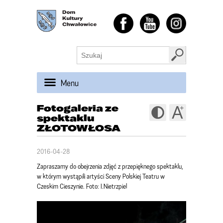
Menu
Fotogaleria ze
spektaklu
ZŁOTOWŁOSA
2016-04-28
Zapraszamy do obejrzenia zdjęć z przepięknego spektaklu,
w którym wystąpili artyści Sceny Polskiej Teatru w
Czeskim Cieszynie. Foto: I.Nietrzpiel