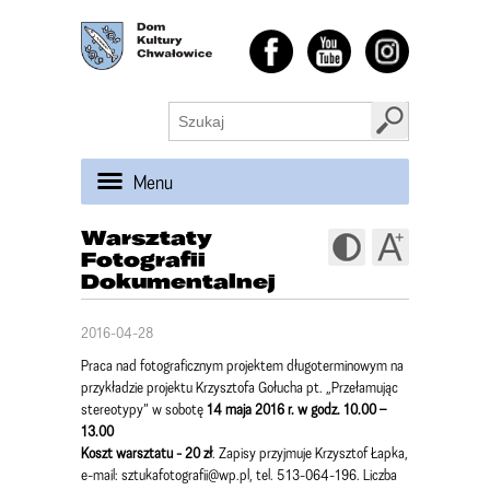
Menu
Warsztaty
Fotografii
Dokumentalnej
2016-04-28
Praca nad fotograficznym projektem długoterminowym na
przykładzie projektu Krzysztofa Gołucha pt. „Przełamując
stereotypy” w sobotę
14 maja 2016 r. w godz. 10.00 –
13.00
Koszt warsztatu - 20 zł
. Zapisy przyjmuje Krzysztof Łapka,
e-mail: sztukafotografii@wp.pl, tel. 513-064-196. Liczba