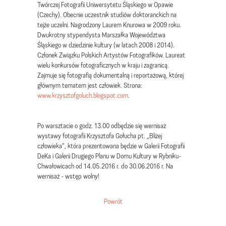
Twórczej Fotografii Uniwersytetu Śląskiego w Opawie
(Czechy). Obecnie uczestnik studiów doktoranckich na
tejże uczelni. Nagrodzony Laurem Knurowa w 2009 roku.
Dwukrotny stypendysta Marszałka Województwa
Śląskiego w dziedzinie kultury (w latach 2008 i 2014).
Członek Związku Polskich Artystów Fotografików. Laureat
wielu konkursów fotograficznych w kraju i zagranicą.
Zajmuje się fotografią dokumentalną i reportażową, której
głównym tematem jest człowiek. Strona:
www.krzysztofgoluch.blogspot.com
.
Po warsztacie o godz. 13.00 odbędzie się wernisaż
wystawy fotografii Krzysztofa Gołucha pt. „Bliżej
człowieka”, która prezentowana będzie w Galerii Fotografii
DeKa i Galerii Drugiego Planu w Domu Kultury w Rybniku-
Chwałowicach od 14.05.2016 r. do 30.06.2016 r. Na
wernisaż - wstęp wolny!
Powrót