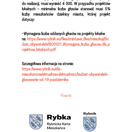
do realizacji, musi wynieść 4 000. W przypadku projektów
lokalnych – minimalna liczba głosów stanowić musi 5%
liczby mieszkańców dzielnicy miasta, której projekt
dotyczy:
• Wymagana liczba oddanych głosów na projekty lokalne
na:
https://www.rybnik.eu/fileadmin/user_files/mieszkaj/Bu
dzet_obywatelski/BO2021_Wymagana_liczba_glosow_dla_p
rojektow_lokalnych.pdf
Szczegółowa informacja na stronie:
https://www.rybnik.eu/dla-
mieszkancow/aktualnosci/aktualnosc/budzet-obywatelski-
glosowanie-od-19-pazdziernika
Powrót