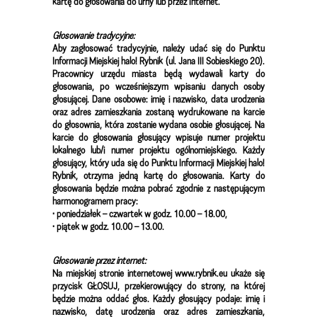
kartę do głosowania do urny lub przez Internet.
Głosowanie tradycyjne:
Aby zagłosować tradycyjnie, należy udać się do Punktu
Informacji Miejskiej halo! Rybnik (ul. Jana III Sobieskiego 20).
Pracownicy urzędu miasta będą wydawali karty do
głosowania, po wcześniejszym wpisaniu danych osoby
głosującej. Dane osobowe: imię i nazwisko, data urodzenia
oraz adres zamieszkania zostaną wydrukowane na karcie
do głosownia, która zostanie wydana osobie głosującej. Na
karcie do głosowania głosujący wpisuje numer projektu
lokalnego lub/i numer projektu ogólnomiejskiego. Każdy
głosujący, który uda się do Punktu Informacji Miejskiej halo!
Rybnik, otrzyma jedną kartę do głosowania. Karty do
głosowania będzie można pobrać zgodnie z następującym
harmonogramem pracy:
• poniedziałek – czwartek w godz. 10.00 – 18.00,
• piątek w godz. 10.00 – 13.00.
Głosowanie przez internet:
Na miejskiej stronie internetowej www.rybnik.eu ukaże się
przycisk GŁOSUJ, przekierowujący do strony, na której
będzie można oddać głos. Każdy głosujący podaje: imię i
nazwisko, datę urodzenia oraz adres zamieszkania,