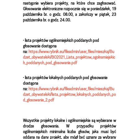
następnie wybiera projekty, na które chce zagłosować.
Głosowanie elektroniczne rozpocznie się w poniedziałek, 19
października br. o godz. 08.00, a zakończy w piątek, 23
października br. o godz. 24.00.
• lista projektów ogólnomiejskich poddanych pod
głosowanie dostępna
na:
https://www.rybnik.eu/fileadmin/user_files/mieszkaj/Bu
dzet_obywatelski/BO2021_Lista_projektow_ogolnomiejskic
h_poddanych_pod_glosowanie.pdf
• lista projektów lokalnych poddanych pod głosowanie
dostępna
na:
https://www.rybnik.eu/fileadmin/user_files/mieszkaj/Bu
dzet_obywatelski/lista_projektow_lokalnych_poddanych_po
d_glosowanie_2.pdf
Wszystkie projekty lokalne i ogólnomiejskie są wybierane w
drodze głosowania. W przypadku projektów
ogólnomiejskich minimalna liczba głosów, jaka musi być
oddana na dany projekt, aby mógł być uznany za wybrany