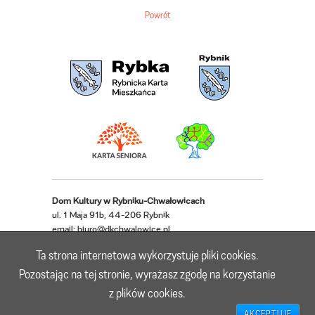
Powrót
Dom Kultury w Rybniku-Chwałowicach
ul. 1 Maja 91b, 44-206 Rybnik
email:
biuro@dkchwalowice.pl
telefon: 32 433 18 52, 32 421 62 22
Ta strona internetowa wykorzystuje pliki cookies.
Deklaracja dostępności
Pozostając na tej stronie, wyrażasz zgodę na korzystanie
z plików cookies.
Realizacja: Lioosys
AKCEPTUJĘ