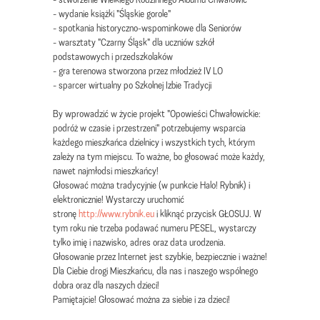
- wydanie książki "Śląskie gorole"
- spotkania historyczno-wspominkowe dla Seniorów
- warsztaty "Czarny Śląsk" dla uczniów szkół
podstawowych i przedszkolaków
- gra terenowa stworzona przez młodzież IV LO
- sparcer wirtualny po Szkolnej Izbie Tradycji
By wprowadzić w życie projekt "Opowieści Chwałowickie:
podróż w czasie i przestrzeni" potrzebujemy wsparcia
każdego mieszkańca dzielnicy i wszystkich tych, którym
zależy na tym miejscu. To ważne, bo głosować może każdy,
nawet najmłodsi mieszkańcy!
Głosować można tradycyjnie (w punkcie Halo! Rybnik) i
elektronicznie! Wystarczy uruchomić
stronę
http://www.rybnik.eu
i kliknąć przycisk GŁOSUJ. W
tym roku nie trzeba podawać numeru PESEL, wystarczy
tylko imię i nazwisko, adres oraz data urodzenia.
Głosowanie przez Internet jest szybkie, bezpiecznie i ważne!
Dla Ciebie drogi Mieszkańcu, dla nas i naszego wspólnego
dobra oraz dla naszych dzieci!
Pamiętajcie! Głosować można za siebie i za dzieci!