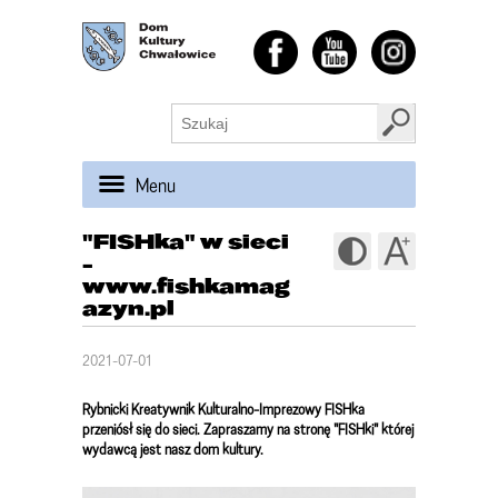
Menu
"FISHka" w sieci
-
www.fishkamag
azyn.pl
2021-07-01
Rybnicki Kreatywnik Kulturalno-Imprezowy FISHka
przeniósł się do sieci. Zapraszamy na stronę "FISHki" której
wydawcą jest nasz dom kultury.