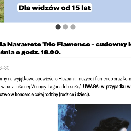
a Navarrete Trio Flamenco - cudowny k
śnia o godz. 18.00.
8-30
my na wyjątkowe opowieści o Hiszpanii, muzyce i flamenco oraz konce
k wina z lokalnej Winnicy Laguna lub soku/.
UWAGA: w przypadku wcze
ctwo w koncercie całej rodziny (rodzice i dzieci).