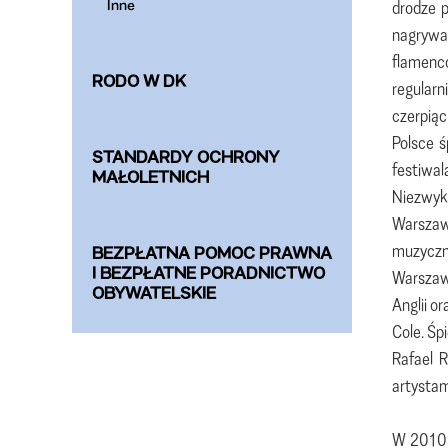
Inne
drodze p
nagrywa
flamenco
RODO W DK
regularn
czerpiąc
Polsce ś
STANDARDY OCHRONY
festiwal
MAŁOLETNICH
Niezwyk
Warszawi
muzyczn
BEZPŁATNA POMOC PRAWNA
I BEZPŁATNE PORADNICTWO
Warszawę
OBYWATELSKIE
Anglii o
Cole. Śp
Rafael R
artystam
W 2010 r