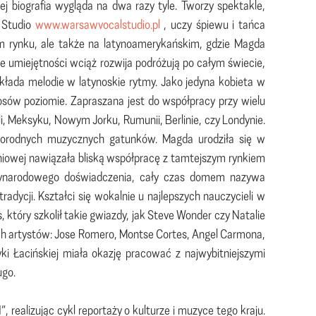
j biografia wygląda na dwa razy tyle. Tworzy spektakle,
 Studio
www.warsawvocalstudio.pl
, uczy śpiewu i tańca
lskim rynku, ale także na latynoamerykańskim, gdzie Magda
te umiejętności wciąż rozwija podróżują po całym świecie,
układa melodie w latynoskie rytmy. Jako jedyna kobieta w
sów poziomie. Zapraszana jest do współpracy przy wielu
i, Meksyku, Nowym Jorku, Rumunii, Berlinie, czy Londynie.
norodnych muzycznych gatunków. Magda urodziła się w
iowej nawiązała bliską współpracę z tamtejszym rynkiem
zynarodowego doświadczenia, cały czas domem nazywa
adycji. Kształci się wokalnie u najlepszych nauczycieli w
 który szkolił takie gwiazdy, jak Steve Wonder czy Natalie
kich artystów: Jose Romero, Montse Cortes, Angel Carmona,
i Łacińskiej miała okazję pracować z najwybitniejszymi
ugo.
ealizując cykl reportaży o kulturze i muzyce tego kraju.