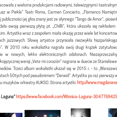
cowała z wieloma produkcjami radiowymi, telewizyjnymi i teatralnym
eusz w Piekle” Teatr Roma, Carmen Concierto, „Flamenco Namiętnie
j publiczności jej głos znany jest ze słynnego “Tango de Amor”, piose
ała swoją pierwszą płytę pt. „Chillli”, która ukazała się nakłade
im. Artystka wraz z zespołem miała okazję przez wiele lat koncerto
ach jazzowych. Sławę artystce przyniosła niezwykła hiszpańskojęzyc
”. W 2010 roku wokalistka nagrała swój drugi krążek zatytułow
kie w nowych, lekko elektronicznych odsłonach. Niezaprzecza
kojęzycznej wersji „Vete mi corazón” nagrana w duecie ze Stanisławe
mediów. Trzeci album wokalistki ukazał się w 2015 r. - to „Warszaws
latach 50tych pod pseudonimem “Derwid”. Artystka po raz pierwszy wy
u muzyków orkiestry AUKSO. Strona artystki:
http://www.magdanavar
a Laguna”
https://www.facebook.com/Winnica-Laguna-304776942