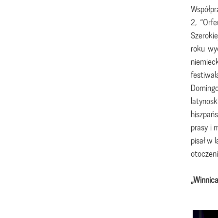
Współpra
2, “Orf
Szerokie
roku wyd
niemieck
festiwal
Domingo
latynos
hiszpańs
prasy i 
pisał w 
otoczeni
„Winnic