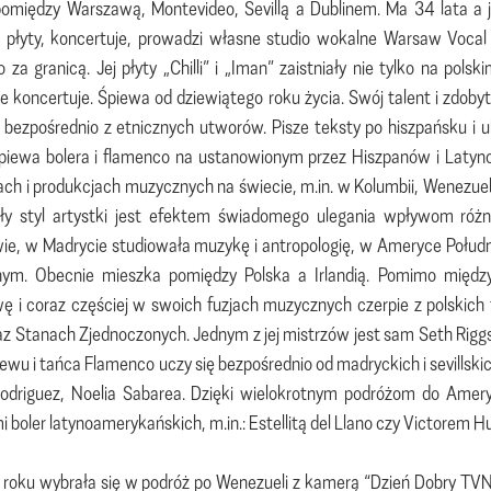
omiędzy Warszawą, Montevideo, Sevillą a Dublinem. Ma 34 lata a je
 płyty, koncertuje, prowadzi własne studio wokalne Warsaw Vocal
 za granicą. Jej płyty „Chilli” i „Iman” zaistniały nie tylko na po
ie koncertuje. Śpiewa od dziewiątego roku życia. Swój talent i zdoby
 bezpośrednio z etnicznych utworów. Pisze teksty po hiszpańsku i 
piewa bolera i flamenco na ustanowionym przez Hiszpanów i Latyno
ach i produkcjach muzycznych na świecie, m.in. w Kolumbii, Wenezuel
ły styl artystki jest efektem świadomego ulegania wpływom róż
e, w Madrycie studiowała muzykę i antropologię, w Ameryce Połudn
ym. Obecnie mieszka pomiędzy Polska a Irlandią. Pomimo międ
 i coraz częściej w swoich fuzjach muzycznych czerpie z polskich tr
raz Stanach Zjednoczonych. Jednym z jej mistrzów jest sam Seth Riggs,
iewu i tańca Flamenco uczy się bezpośrednio od madryckich i sevills
odriguez, Noelia Sabarea. Dzięki wielokrotnym podróżom do Ameryk
i boler latynoamerykańskich, m.in.: Estellitą del Llano czy Victorem H
oku wybrała się w podróż po Wenezueli z kamerą “Dzień Dobry TVN”, r