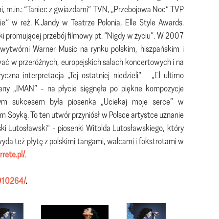
i, m.in.: “Taniec z gwiazdami” TVN, „Przebojowa Noc” TVP
” w reż. K.Jandy w Teatrze Polonia, Elle Style Awards.
nki promującej przebój filmowy pt. “Nigdy w życiu”. W 2007
m wytwórni Warner Music na rynku polskim, hiszpańskim i
wać w przeróżnych, europejskich salach koncertowych i na
zna interpretacja „Tej ostatniej niedzieli” - „El ultimo
any „IMAN” - na płycie sięgnęła po piękne kompozycje
lnym sukcesem była piosenka „Uciekaj moje serce” w
m Soyką. To ten utwór przyniósł w Polsce artystce uznanie
ki Lutosławski” - piosenki Witolda Lutosławskiego, który
da też płytę z polskimi tangami, walcami i fokstrotami w
rete.pl/
.
910264/
.