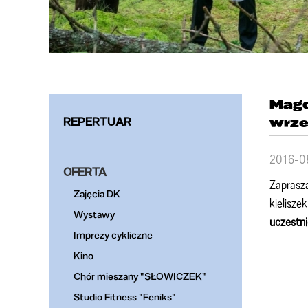
Magd
REPERTUAR
wrze
2016-0
OFERTA
Zaprasza
Zajęcia DK
kielisze
Wystawy
uczestni
Imprezy cykliczne
Kino
Chór mieszany "SŁOWICZEK"
Studio Fitness "Feniks"