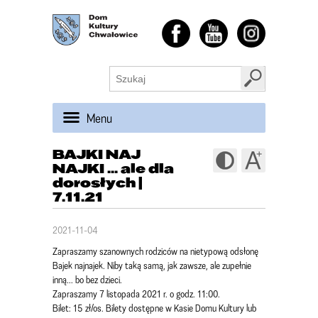
Menu
BAJKI NAJ
NAJKI ... ale dla
dorosłych |
7.11.21
2021-11-04
Zapraszamy szanownych rodziców na nietypową odsłonę
Bajek najnajek. Niby taką samą, jak zawsze, ale zupełnie
inną... bo bez dzieci.
Zapraszamy 7 listopada 2021 r. o godz. 11:00.
Bilet: 15 zł/os. Bilety dostępne w Kasie Domu Kultury lub