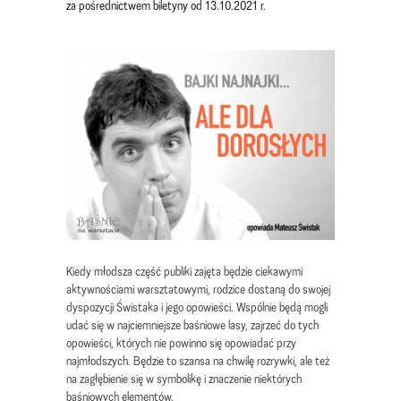
za pośrednictwem biletyny od 13.10.2021 r.
Kiedy młodsza część publiki zajęta będzie ciekawymi
aktywnościami warsztatowymi, rodzice dostaną do swojej
dyspozycji Świstaka i jego opowieści. Wspólnie będą mogli
udać się w najciemniejsze baśniowe lasy, zajrzeć do tych
opowieści, których nie powinno się opowiadać przy
najmłodszych. Będzie to szansa na chwilę rozrywki, ale też
na zagłębienie się w symbolikę i znaczenie niektórych
baśniowych elementów.