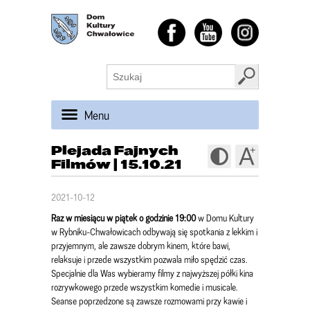
Menu
Plejada Fajnych
Filmów | 15.10.21
2021-10-12
Raz w miesiącu w piątek o godzinie 19:00
w Domu Kultury
w Rybniku-Chwałowicach odbywają się spotkania z lekkim i
przyjemnym, ale zawsze dobrym kinem, które bawi,
relaksuje i przede wszystkim pozwala miło spędzić czas.
Specjalnie dla Was wybieramy filmy z najwyższej półki kina
rozrywkowego przede wszystkim komedie i musicale.
Seanse poprzedzone są zawsze rozmowami przy kawie i