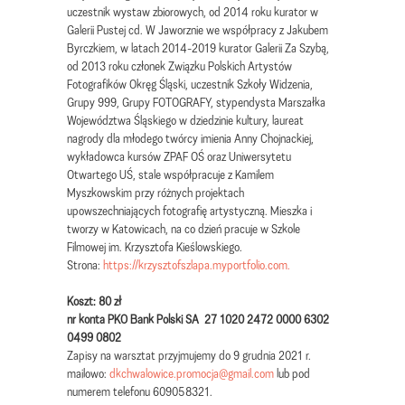
uczestnik wystaw zbiorowych, od 2014 roku kurator w
Galerii Pustej cd. W Jaworznie we współpracy z Jakubem
Byrczkiem, w latach 2014-2019 kurator Galerii Za Szybą,
od 2013 roku członek Związku Polskich Artystów
Fotografików Okręg Śląski, uczestnik Szkoły Widzenia,
Grupy 999, Grupy FOTOGRAFY, stypendysta Marszałka
Województwa Śląskiego w dziedzinie kultury, laureat
nagrody dla młodego twórcy imienia Anny Chojnackiej,
wykładowca kursów ZPAF OŚ oraz Uniwersytetu
Otwartego UŚ, stale współpracuje z Kamilem
Myszkowskim przy różnych projektach
upowszechniających fotografię artystyczną. Mieszka i
tworzy w Katowicach, na co dzień pracuje w Szkole
Filmowej im. Krzysztofa Kieślowskiego.
Strona:
https://krzysztofszlapa.myportfolio.com.
Koszt: 80 zł
nr konta PKO Bank Polski SA 27 1020 2472 0000 6302
0499 0802
Zapisy na warsztat przyjmujemy do 9 grudnia 2021 r.
mailowo:
dkchwalowice.promocja@gmail.com
lub pod
numerem telefonu 609058321.