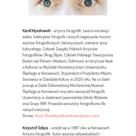
Kamil Myszkowski
- artysta fotografik, twórca instalacji i
wideo, kolekcjoner fotografii i starych negatywów, kurator
wystaw fotograficznych i historycznych, animator życia
kulturalnego. Członek Związku Polskich Artystów
Fotografików Okręg Śląski. Członek Polskiego Towarzystwa
Badań nad Filmem i Mediami. Doktorant w Instytucie Nauk
o Kulturze na Wydziale Humanistycznym Uniwersytetu
Śląskiego w Katowicach. Stypendysta Prezydenta Miasta
Sosnowca w Dziedzinie Kultury w 2020 roku. Na co dzień
pracuje w Dziale Dokumentacji Mechanicznej Muzeum
Śląskiego w Katowicach oraz jako nauczyciel fotografii.
Uczestniczy w działaniach jaworznickiej Szkoły Widzenia
oraz Grupy 999. Prowadzi warsztaty fotograficzne dla
różnych instytucji.
Strona:
https://kamilmyszkowski.wordpress.com/
.
Krzysztof Szlapa
- urodził się w 1987 roku w Katowicach.
Artysta fotografik. Autor wystaw indywidualnych i