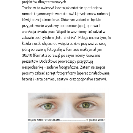
projektów długoterminowych.
Trudno w to uwierzyć lecz to już ostatnie spotkanie w
ramach tegorocznych warsztatów! Upłynie ono w radosnej
i świątecznej atmosferze. Głównym zadaniem będzie
przygotowanie wystawy podsumowującej, oprawa i
aranżacja układu prac. Wspólnie weźmiemy też udział w
zabawie pod tytułem „foto-choinka”. Polega ono na tym, że
każda z osób chętna do wzięcia udziału przywozi ze sobą
jedną oprawioną fotografię w formacie maksymalnym
30x40 (format z oprawą) po czym robimy losowanie
prezentów. Dodatkowo prowadzący przygotują
niespodziankę – zadanie fotograficzne. Zatem na zajęcia
prosimy zabrać sprzęt fotograficzny (aparat z naładowaną
baterią i kartą pamięci, statyw, oraz opcjonalnie statyw).