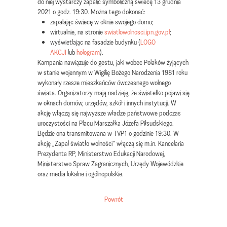
do niej wystarczy zapalić symboliczną świecę 13 grudnia
2021 o godz. 19:30. Można tego dokonać:
zapalając świecę w oknie swojego domu;
wirtualnie, na stronie
swiatlowolnosci.ipn.gov.pl
;
wyświetlając na fasadzie budynku (
LOGO
AKCJI
lub
hologram
).
Kampania nawiązuje do gestu, jaki wobec Polaków żyjących
w stanie wojennym w Wigilię Bożego Narodzenia 1981 roku
wykonały rzesze mieszkańców ówczesnego wolnego
świata. Organizatorzy mają nadzieję, że światełko pojawi się
w oknach domów, urzędów, szkół i innych instytucji. W
akcję włączą się najwyższe władze państwowe podczas
uroczystości na Placu Marszałka Józefa Piłsudskiego.
Będzie ona transmitowana w TVP1 o godzinie 19:30. W
akcję „Zapal światło wolności” włączą się m.in. Kancelaria
Prezydenta RP, Ministerstwo Edukacji Narodowej,
Ministerstwo Spraw Zagranicznych, Urzędy Wojewódzkie
oraz media lokalne i ogólnopolskie.
Powrót