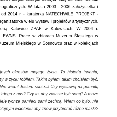
tograficznych. W latach 2003 - 2006 założycielka i
ie od 2014 r. - kuratorka NATECHWILE PROJEKT -
organizatorka wielu wystaw i projektów artystycznych,
alerią Katowice ZPAF w Katowicach. W 2004 r.
ych EWNS. Prace w zbiorach Muzeum Śląskiego w
h, Muzeum Miejskiego w Sosnowcu oraz w kolekcjach
jnych okresów mojego życia. To historia trwania,
zy w życiu robiłem. Takim byłem, takim chciałem być.
ie wiem! Jestem sobie...! Czy wystawią mi pomnik,
każdego z nas? Czy to, aby zawsze być sobą? A może
ciele tychże pamięci sami zechcą. Wiem co było, nie
olejnym wcieleniu aby znów przybierać różne maski?