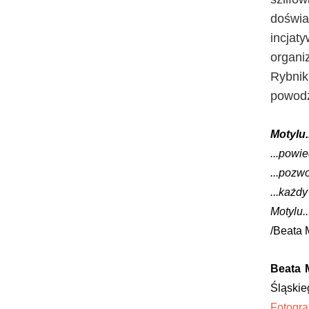
doświa
incjat
organi
Rybni
powodz
Motylu..
...powi
...pozwo
...każdy
Motylu..
/Beata 
Beata
Śląski
Fotogr