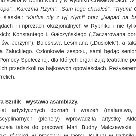
mu scena w Domu Kultury w Rybniku-Chwałowicach. W ci
topa”
,
„Karczma Rzym”
,
„Sam tego chciałeś”
,
”Tryumf 
 śląskiej:
”Karlus niy z tyj ziymi”
oraz
„Napad na b
ądach i imprezach okazjonalnych w Rybniku i nie tyl
kich: Konstantego I. Gałczyńskiego („Zaczarowana do
o św. Jerzym”), Bolesława Leśmiana („Dusiołek”), a t
a Załuckiego. Członkowie zespołu, sami będąc senio
omocy Społecznej, dla których organizują teatralne por
kich przedszkoli na bajkowych opowieściach. Reżyserem 
relich.
a Szulik - wystawa asamblaży.
at artystycznych doznań i wrażeń (malarstwo, r
dyscyplinarnych (plenery) wprowadziła artystkę A
czała także do pracowni Marii Budny Malczewskiej
wała również w pracowni w Domu Kultury w Rybniku