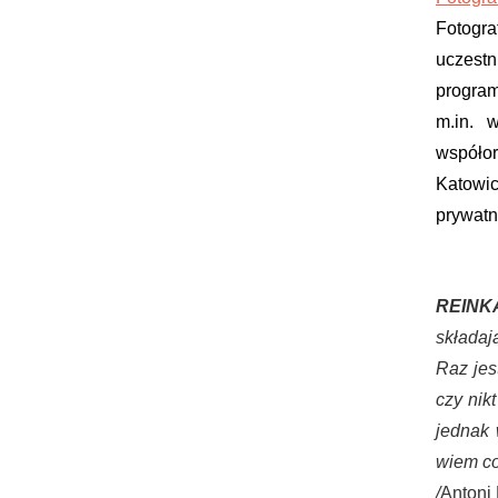
Fotogra
uczest
program
m.in. 
współo
Katowic
prywatn
REIN
składaj
Raz jes
czy nik
jednak 
wiem co
/
Antoni 