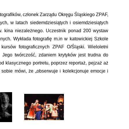
 Fotografików, członek Zarządu Okręgu Śląskiego ZPAF,
nych, w latach siedemdziesiątych i osiemdziesiątych
zw. kina niezależnego. Uczestnik ponad 200 wystaw
nych. Wykłada fotografię m.in w katowickiej Szkole
rsów fotograficznych ZPAF O/Śląski. Wieloletni
 Jego twórczość, zdaniem krytyków jest trudna do
d klasycznego portretu, poprzez reportaż, pejzaż aż
sobie mówi, że „obserwuje i kolekcjonuje emocje i