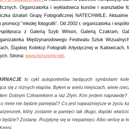
ficznych. Organizatorka i wykładowca kursów i warsztatów fo
niczka działań Grupy Fotograficznej NATECHWILE. Aktualn
 promocji "młodej fotografii". Od 2002 r. organizatorka i współ
współpraca z Galerią Szyb Wilson, Galerią Czakram, G
rganizatorka Międzynarodowego Festiwalu Sztuk Wizualn
ach, Śląskiej Kolekcji Fotografii Artystycznej w Katowicac
ych. Strona:
www.horyzonty.net
.
KARNACJE
to cykl autoportretów będących symbolami kole
ąca się z różnych etapów. Byłem w wielu miejscach, wiele rzec
tem Dobrym Człowiekiem a raz Złym. Kim jestem naprawdę? N
t o mnie nie będzie pamiętać? Co jest najważniejsze w życiu 
wizerunek, który zostanie w
pamięci
tak długo, dopóki właści
 będzie? Zostanę. Rozpłynę się w niepamięci. Albo wrócę w k
Kreis/.