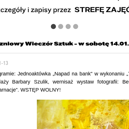
zniowy Wieczór Sztuk - w sobotę 14.01.
1-13
ramie: Jednoaktówka „Napad na bank” w wykonaniu „T
aży Barbary Szulik, wernisaż wystaw fotografii: Bea
karnacje”. WSTĘP WOLNY!