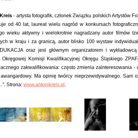
 Kreis
- artysta fotografik, członek Związku polskich Artystów
fuje od 40 lat, laureat wielu nagród w konkursach fotograficz
go wieku aktywny i wielokrotnie nagradzany autor filmów t
ych w kraju i za granicą, autor blisko 100 wystaw indywidual
UKACJA oraz jest głównym organizatorem i wykładowcą ku
 Okręgowej Komisji Kwalifikacyjnej Okręgu Śląskiego ZPAF.
acznego zakwalifikowania: często zmienia zainteresowania - o
 awangardowy. Ma opinię twórcy nieprzewidywalnego. Sam o 
”. Strona:
www.antonikreis.pl
.