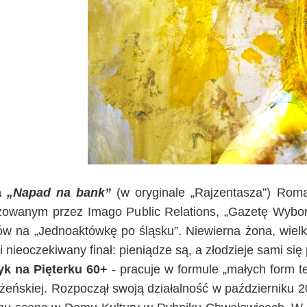
a
„Napad na bank”
(w oryginale „Rajzentasza”) Rom
zowanym przez Imago Public Relations, „Gazetę Wyborc
w na „Jednoaktówkę po śląsku”. Niewierna żona, wielk
 i nieoczekiwany finał: pieniądze są, a złodzieje sami się 
yk na Pięterku 60+
- pracuje w formule „małych form t
 żeńskiej. Rozpoczął swoją działalność w październiku 201