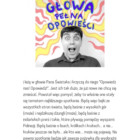
i leżą w głowie Pana Świstaka i krzyczą do niego "Opowiedz
nas! Opowiedz!". Jest ich tak dużo, że już nowe nie chcą się
zmieścić. Powstał więc pomysł, żeby to właśnie one stały
się tematem najbliższego spotkania. Będą więc bajki ze
wszystkich stron świata, będą baśnie z wysokich gór
(może) i najdzikszej dżungli (może), będą baśnie z
indiańskich prerii i takie, które pływają pomiędzy wyspami
Polinezji. Będą baśnie o lisach, królikach i krukach... a nie...
kruków jeszcze nie było... ale kto wie... może się pojawią. Na
pewno spotkanie będzie jak zawsze pożywką dla wyobraźni