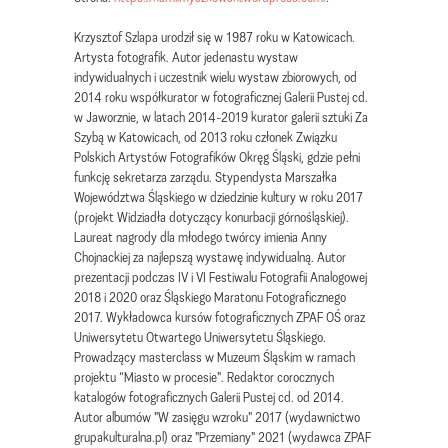
Krzysztof Szlapa urodził się w 1987 roku w Katowicach.
Artysta fotografik. Autor jedenastu wystaw
indywidualnych i uczestnik wielu wystaw zbiorowych, od
2014 roku współkurator w fotograficznej Galerii Pustej cd.
w Jaworznie, w latach 2014-2019 kurator galerii sztuki Za
Szybą w Katowicach, od 2013 roku członek Związku
Polskich Artystów Fotografików Okręg Śląski, gdzie pełni
funkcję sekretarza zarządu. Stypendysta Marszałka
Województwa Śląskiego w dziedzinie kultury w roku 2017
(projekt Widziadła dotyczący konurbacji górnośląskiej).
Laureat nagrody dla młodego twórcy imienia Anny
Chojnackiej za najlepszą wystawę indywidualną. Autor
prezentacji podczas IV i VI Festiwalu Fotografii Analogowej
2018 i 2020 oraz Śląskiego Maratonu Fotograficznego
2017. Wykładowca kursów fotograficznych ZPAF OŚ oraz
Uniwersytetu Otwartego Uniwersytetu Śląskiego.
Prowadzący masterclass w Muzeum Śląskim w ramach
projektu “Miasto w procesie". Redaktor corocznych
katalogów fotograficznych Galerii Pustej cd. od 2014.
Autor albumów "W zasięgu wzroku" 2017 (wydawnictwo
grupakulturalna.pl) oraz "Przemiany" 2021 (wydawca ZPAF