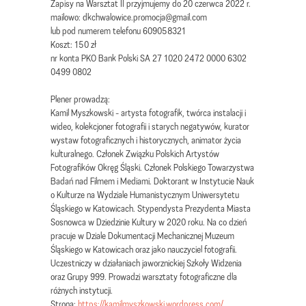
Zapisy na Warsztat II przyjmujemy do 20 czerwca 2022 r.
mailowo: dkchwalowice.promocja@gmail.com
lub pod numerem telefonu 609058321
Koszt: 150 zł
nr konta PKO Bank Polski SA 27 1020 2472 0000 6302
0499 0802
Plener prowadzą:
Kamil Myszkowski - artysta fotografik, twórca instalacji i
wideo, kolekcjoner fotografii i starych negatywów, kurator
wystaw fotograficznych i historycznych, animator życia
kulturalnego. Członek Związku Polskich Artystów
Fotografików Okręg Śląski. Członek Polskiego Towarzystwa
Badań nad Filmem i Mediami. Doktorant w Instytucie Nauk
o Kulturze na Wydziale Humanistycznym Uniwersytetu
Śląskiego w Katowicach. Stypendysta Prezydenta Miasta
Sosnowca w Dziedzinie Kultury w 2020 roku. Na co dzień
pracuje w Dziale Dokumentacji Mechanicznej Muzeum
Śląskiego w Katowicach oraz jako nauczyciel fotografii.
Uczestniczy w działaniach jaworznickiej Szkoły Widzenia
oraz Grupy 999. Prowadzi warsztaty fotograficzne dla
różnych instytucji.
Strona:
https://kamilmyszkowski.wordpress.com/
.