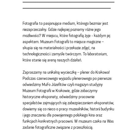
__________________________________________________
________________________________________________
Fotografia to pasjonujące medium, którego bezmiar jest
niezaprzeczalny. Gdzie najlepiej poznamy różne jego
możliwości? W miejscu, które fotografią żyje - każdym jej
aspektem. Muzeum Fotografii to miejsce magiczne –
skupia się na materialności i przekazie zdjęć, na
technologiczności i zamyśle twórczym. To laboratorium,
które stanie się areną naszych działań.
Zapraszamy na unikalną wycieczkę – plener do Krakowa!
Podczas czerwcowego wyjazdu plenerowego po pierwsze:
odwiedzimy MuFo Józefitów czyli magazyn studyjny
Muzeum Fotografii w Krakowie, gdzie zobaczymy
historyczne eksponaty, odwiedzimy pracownie
specjalistów zajmujących się zabezpieczaniem eksponatów,
dowiemy się co nieco o pracy muzealników, historii budynku
i jego znaczeniu dla powojennego polskiego kina oraz
funkcjach konkretnych pracowni. W muzeum czeka na Was
zadanie fotograficzne związane z przeszłością.