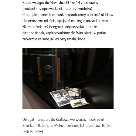
Koszt wstępu do MuFo Józefitów: 14 zł od osoby
(zostaniemy oprowadzeni przez przewodnika).
Po drugie: plener krakowski – spróbujemy odnaleźć siebie w
historycznym mieście, spojrzeć na niego naszymi oczami.
Nie zabraknie też integracji i odpoczynku, a także
niespodzianek, zaplanowaliśmy dla Was piknik w parku –
zabierzcie ze sobą jakieś przysmaki i koce.
Uwaga! Transport do Krakowa we własnym zakresie!
Zbiórka o 10:30 pod MuFo Józefitów, (ul. Józefitów 16, 30-
045 Kraków)