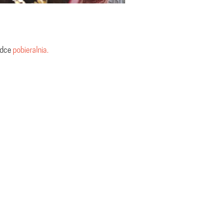
adce
pobieralnia.