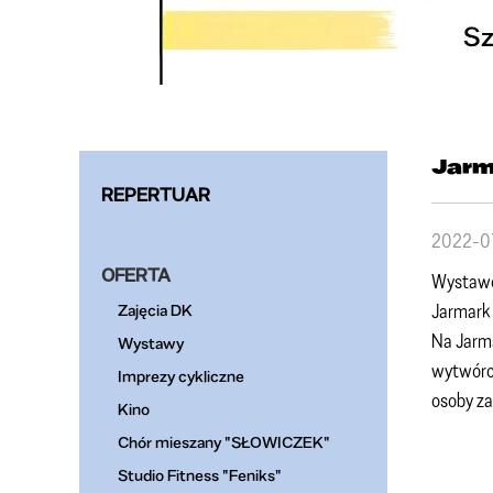
Jarm
REPERTUAR
2022-0
OFERTA
Wystawcó
Jarmark 
Zajęcia DK
Na Jarma
Wystawy
wytwórcó
Imprezy cykliczne
osoby z
Kino
Chór mieszany "SŁOWICZEK"
Studio Fitness "Feniks"