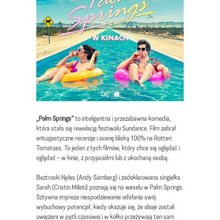
„Palm Springs”
to inteligentna i przezabawna komedia,
która stała się rewelacją festiwalu Sundance. Film zebrał
entuzjastyczne recenzje i ocenę bliską 100% na Rotten
Tomatoes. To jeden z tych filmów, który chce się oglądać i
oglądać – w kinie, z przyjaciółmi lub z ukochaną osobą.
Beztroski Nyles (Andy Samberg) i zadeklarowana singielka
Sarah (Cristin Milioti) poznają się na weselu w Palm Springs.
Sztywna impreza niespodziewanie odsłania swój
wybuchowy potencjał, kiedy okazuje się, że oboje zostali
uwięzieni w pętli czasowej i w kółko przeżywają ten sam