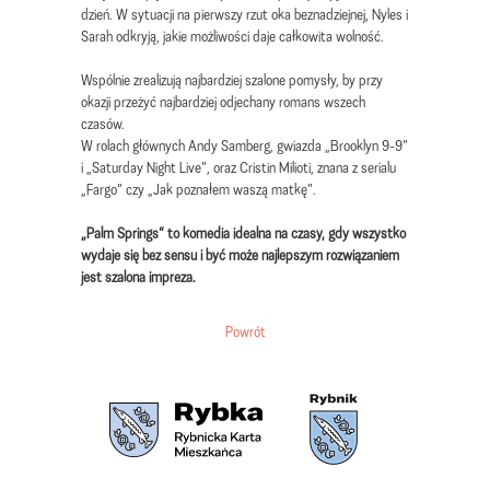
dzień. W sytuacji na pierwszy rzut oka beznadziejnej, Nyles i
Sarah odkryją, jakie możliwości daje całkowita wolność.
Wspólnie zrealizują najbardziej szalone pomysły, by przy
okazji przeżyć najbardziej odjechany romans wszech
czasów.
W rolach głównych Andy Samberg, gwiazda „Brooklyn 9-9”
i „Saturday Night Live”, oraz Cristin Milioti, znana z serialu
„Fargo” czy „Jak poznałem waszą matkę”.
„Palm Springs” to komedia idealna na czasy, gdy wszystko
wydaje się bez sensu i być może najlepszym rozwiązaniem
jest szalona impreza.
Powrót