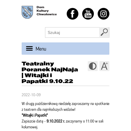
Menu
Teatralny
Poranek NajNaja
| Witajki i
Papatki 9.10.22
2022-10-09
W drugą październikową niedzielę zapraszamy na spotkanie
z teatrem dla najmłodszych widzów!
"Witajki i Papatki"
Zapiszcie datę -
9.10.2022 r.
zaczynamy o 11:00 w sali
kolumowej.