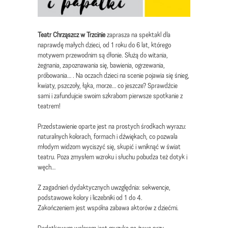
Teatr Chrząszcz w Trzcinie
zaprasza na spektakl dla
naprawdę małych dzieci, od 1 roku do 6 lat, którego
motywem przewodnim są dłonie. Służą do witania,
żegnania, zapoznawania się, bawienia, ogrzewania,
próbowania… . Na oczach dzieci na scenie pojawia się śnieg,
kwiaty, pszczoły, łąka, morze… co jeszcze? Sprawdźcie
sami i zafundujcie swoim szkrabom pierwsze spotkanie z
teatrem!
Przedstawienie oparte jest na prostych środkach wyrazu:
naturalnych kolorach, formach i dźwiękach, co pozwala
młodym widzom wyciszyć się, skupić i wniknąć w świat
teatru. Poza zmysłem wzroku i słuchu pobudza też dotyk i
węch…
Z zagadnień dydaktycznych uwzględnia: sekwencje,
podstawowe kolory i liczebniki od 1 do 4.
Zakończeniem jest wspólna zabawa aktorów z dziećmi.
Dodatkowym walorem jest muzyka na żywo przy