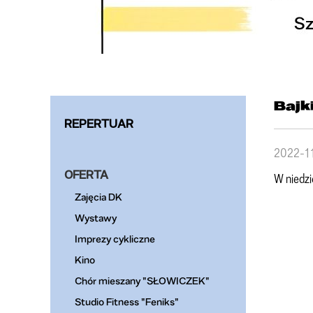
Bajk
REPERTUAR
2022-1
OFERTA
W niedzi
Zajęcia DK
Wystawy
Imprezy cykliczne
Kino
Chór mieszany "SŁOWICZEK"
Studio Fitness "Feniks"