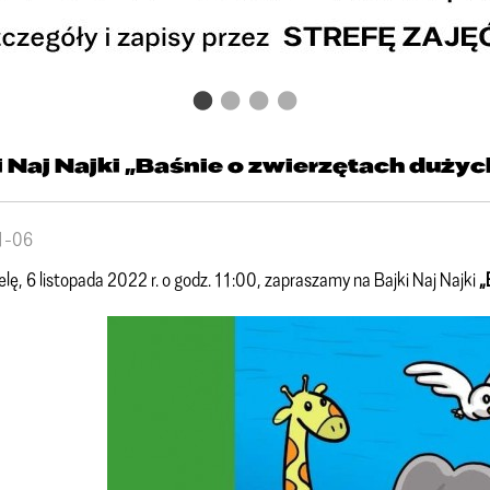
i Naj Najki „Baśnie o zwierzętach dużych
1-06
elę, 6 listopada 2022 r. o godz. 11:00, zapraszamy na Bajki Naj Najki
„