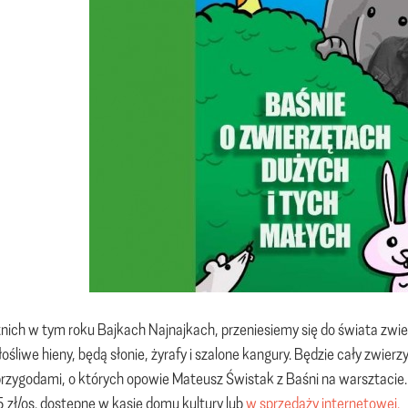
nich w tym roku Bajkach Najnajkach, przeniesiemy się do świata zwie
i złośliwe hieny, będą słonie, żyrafy i szalone kangury. Będzie cały zwi
rzygodami, o których opowie Mateusz Świstak z Baśni na warsztacie.
15 zł/os. dostępne w kasie domu kultury lub
w sprzedaży internetowej.