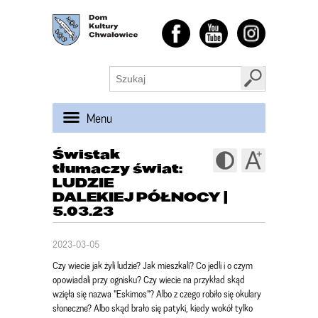
Menu
Świstak
tłumaczy świat:
LUDZIE
DALEKIEJ PÓŁNOCY |
5.03.23
2023-03-05
Czy wiecie jak żyli ludzie? Jak mieszkali? Co jedli i o czym
opowiadali przy ognisku? Czy wiecie na przykład skąd
wzięła się nazwa "Eskimos"? Albo z czego robiło się okulary
słoneczne? Albo skąd brało się patyki, kiedy wokół tylko