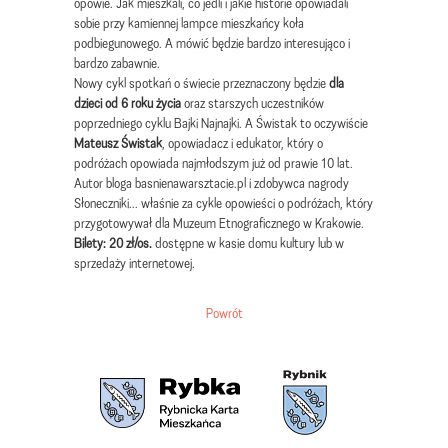
opowie. Jak mieszkali, co jedli i jakie historie opowiadali
sobie przy kamiennej lampce mieszkańcy koła
podbiegunowego. A mówić będzie bardzo interesująco i
bardzo zabawnie.
Nowy cykl spotkań o świecie przeznaczony będzie
dla
dzieci od 6 roku życia
oraz starszych uczestników
poprzedniego cyklu Bajki Najnajki. A Świstak to oczywiście
Mateusz Świstak
, opowiadacz i edukator, który o
podróżach opowiada najmłodszym już od prawie 10 lat.
Autor bloga basnienawarsztacie.pl i zdobywca nagrody
Słoneczniki... właśnie za cykle opowieści o podróżach, który
przygotowywał dla Muzeum Etnograficznego w Krakowie.
Bilety: 20 zł/os.
dostępne w kasie domu kultury lub w
sprzedaży internetowej.
Powrót