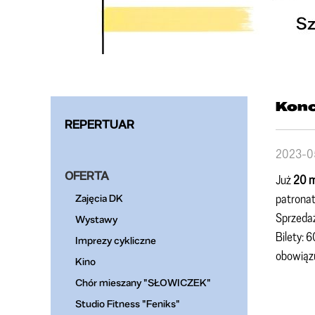
Konc
REPERTUAR
2023-0
OFERTA
Już
20 m
patronat
Zajęcia DK
Sprzedaż
Wystawy
Bilety: 
Imprezy cykliczne
obowiązu
Kino
Chór mieszany "SŁOWICZEK"
Studio Fitness "Feniks"