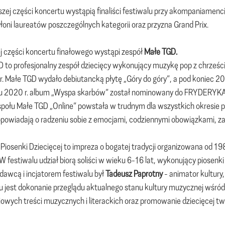
zej części koncertu wystąpią finaliści festiwalu przy akompaniamenc
łoni laureatów poszczególnych kategorii oraz przyzna Grand Prix.
j części koncertu finałowego wystąpi zespół
Małe TGD.
 to profesjonalny zespół dziecięcy wykonujący muzykę pop z chrześc
. Małe TGD wydało debiutancką płytę „Góry do góry”, a pod koniec 201
 2020 r. album „Wyspa skarbów” został nominowany do FRYDERYKA w 
społu Małe TGD „Online” powstała w trudnym dla wszystkich okresie p
powiadają o radzeniu sobie z emocjami, codziennymi obowiązkami, z
 Piosenki Dziecięcej to impreza o bogatej tradycji organizowana od 1982
 W festiwalu udział biorą soliści w wieku 6-16 lat, wykonujący piosenki
awcą i incjatorem festiwalu był
Tadeusz Paprotny
- animator kultury
u jest dokonanie przeglądu aktualnego stanu kultury muzycznej wśród d
owych treści muzycznych i literackich oraz promowanie dziecięcej tw