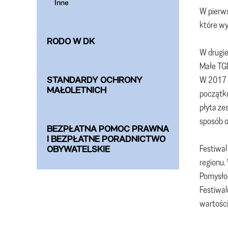
Inne
W pierws
które wy
RODO W DK
W drugie
Małe TGD
W 2017 r
STANDARDY OCHRONY
MAŁOLETNICH
początku
płyta ze
sposób o
BEZPŁATNA POMOC PRAWNA
I BEZPŁATNE PORADNICTWO
Festiwal
OBYWATELSKIE
regionu.
Pomysłod
Festiwal
wartości