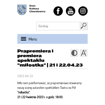
Menu
Prapremiera i
premiera
spektaklu
"miłostka" | 21 i 22.04.23
2023-04-22
Miło nam poinformować, że prapremierowo otwieramy
naszą scenę autorskim spektaklem Teatru na Pół
"miłostka".
21 i 22 kwietnia 2023 r. o godz. 18:00.