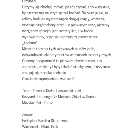
O miłości.
Uczymy się chodzić, mówić, pisać i czytać, a to wszystko,
by ostatecznie nauczyć się też kochać. Bo okazuje się, że
robimy kroki do wystarczająco drogiej knajpy, wcześniej
czytając niegórnolotny artykuł o pierwszym razie, piszemy
niezgrabny i przejmująco szczery list, a w końcu
wypowiadamy, bojąc się odpowiedzi, pierwszy raz:
,,kocham".
Miłostka to zapis tych pierwszych trudów, prób,
doświadczeń i eksperymentów w relacjach romantycznych.
Chcemy przypomnieć te pierwsze chwile komuś, kto
zapomniał, że kiedyś były i dodać otuchy tym, którzy sami
zmagają się z nauką kochania.
Czujcie się zaproszeni do wzruszeń.
Tekst: Zuzanna Kralka i zespół aktorski
Reżyseria i scenografia: Mateusz Zbigniew Suchan
Muzyka: Piotr Tkocz
Zespół:
Fortepian: Karolina Strupowska
Wiolonczela: Nikola Kruk