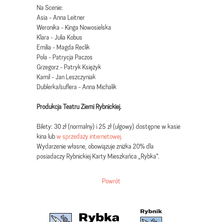
Na Scenie:
Asia - Anna Leitner
Weronika - Kinga Nowosielska
Klara - Julia Kobus
Emilia - Magda Reclik
Pola - Patrycja Paczos
Grzegorz - Patryk Księżyk
Kamil - Jan Leszczyniak
Dublerka/suflera - Anna Michalik
Produkcja Teatru Ziemi Rybnickiej.
Bilety: 30 zł (normalny) i 25 zł (ulgowy) dostępne w kasie
kina lub
w sprzedaży internetowej.
Wydarzenie własne, obowiązuje zniżka 20% dla
posiadaczy Rybnickiej Karty Mieszkańca „Rybka".
Powrót