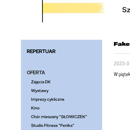
Fake
REPERTUAR
2023-0
OFERTA
W piąte
Zajęcia DK
Wystawy
Imprezy cykliczne
Kino
Chór mieszany "SŁOWICZEK"
Studio Fitness "Feniks"