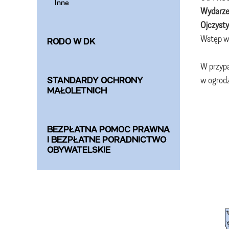
Inne
Wydarze
Ojczysty
Wstęp wo
RODO W DK
W przypa
w ogrodz
STANDARDY OCHRONY
MAŁOLETNICH
BEZPŁATNA POMOC PRAWNA
I BEZPŁATNE PORADNICTWO
OBYWATELSKIE