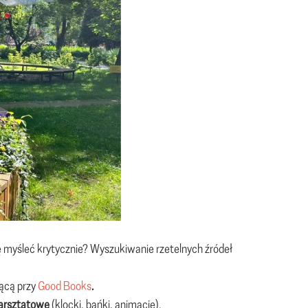
 się myśleć krytycznie? Wyszukiwanie rzetelnych źródeł
jącą przy
Good Books
.
warsztatowe
(klocki, bańki, animacje).