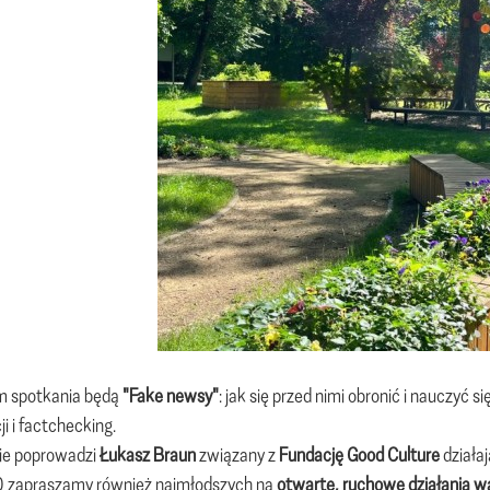
 spotkania będą
"Fake newsy"
: jak się przed nimi obronić i nauczyć
ji i factchecking.
ie poprowadzi
Łukasz Braun
związany z
Fundację Good Culture
działa
0 zapraszamy również najmłodszych na
otwarte, ruchowe działania 