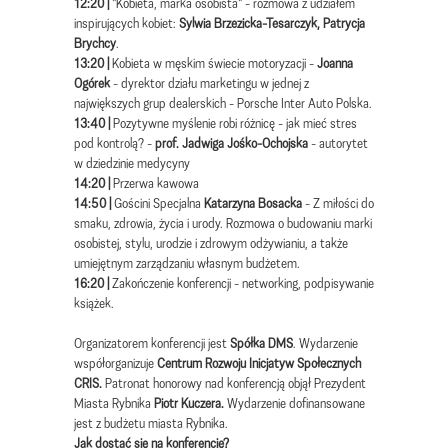
12:20 |
"Kobieta, marka osobista" - rozmowa z udziałem
inspirujących kobiet:
Sylwia Brzezicka-Tesarczyk, Patrycja
Brychcy
.
13:20 |
Kobieta w męskim świecie motoryzacji -
Joanna
Ogórek
- dyrektor działu marketingu w jednej z
największych grup dealerskich - Porsche Inter Auto Polska.
13:40 |
Pozytywne myślenie robi różnicę - jak mieć stres
pod kontrolą? -
prof. Jadwiga Jośko-Ochojska
- autorytet
w dziedzinie medycyny
14:20 |
Przerwa kawowa
14:50 |
Gościni Specjalna
Katarzyna Bosacka
- Z miłości do
smaku, zdrowia, życia i urody. Rozmowa o budowaniu marki
osobistej, stylu, urodzie i zdrowym odżywianiu, a także
umiejętnym zarządzaniu własnym budżetem.
16:20 |
Zakończenie konferencji - networking, podpisywanie
książek.
Organizatorem konferencji jest
Spółka DMS
. Wydarzenie
współorganizuje
Centrum Rozwoju Inicjatyw Społecznych
CRIS.
Patronat honorowy nad konferencją objął Prezydent
Miasta Rybnika
Piotr Kuczera.
Wydarzenie dofinansowane
jest z budżetu miasta Rybnika.
Jak dostać się na konferencję?