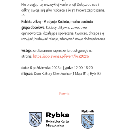
Nie przegap tej niezwykłej konferencji! Dołącz do nas i
odkryj swoją siłę jako "Kobieta z ikrą"! Pobierz zaproszenie.
***
Kobieta z ikrą - V edycja: Kobieta, marka osobista
grupa docelowa:
kobiety aktywne zawodowo,
opiniotwórcze, działające społecznie, twórczo, chcące się
rozwijać, budować relacje, zdobywać nowe doświadczenia
wstęp:
za okazaniem zaproszenia dostępnego na
stronie:
https://app.evenea.pl/event/ikra2023/
data:
6 października 2023 r. |
godz.:
12:00-16:20
miejsce:
Dom Kultury Chwałowice (1 Maja 91b, Rybnik)
Powrót