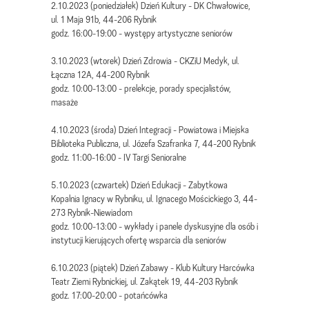
2.10.2023 (poniedziałek) Dzień Kultury - DK Chwałowice,
ul. 1 Maja 91b, 44-206 Rybnik
godz. 16:00-19:00 - występy artystyczne seniorów
3.10.2023 (wtorek) Dzień Zdrowia - CKZiU Medyk, ul.
Łączna 12A, 44-200 Rybnik
godz. 10:00-13:00 - prelekcje, porady specjalistów,
masaże
4.10.2023 (środa) Dzień Integracji - Powiatowa i Miejska
Biblioteka Publiczna, ul. Józefa Szafranka 7, 44-200 Rybnik
godz. 11:00-16:00 - IV Targi Senioralne
5.10.2023 (czwartek) Dzień Edukacji - Zabytkowa
Kopalnia Ignacy w Rybniku, ul. Ignacego Mościckiego 3, 44-
273 Rybnik-Niewiadom
godz. 10:00-13:00 - wykłady i panele dyskusyjne dla osób i
instytucji kierujących ofertę wsparcia dla seniorów
6.10.2023 (piątek) Dzień Zabawy - Klub Kultury Harcówka
Teatr Ziemi Rybnickiej, ul. Zakątek 19, 44-203 Rybnik
godz. 17:00-20:00 - potańcówka