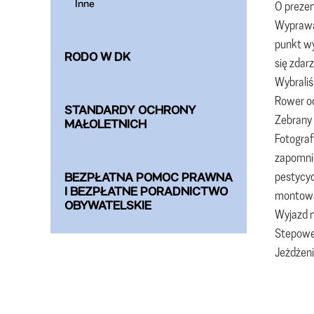
Inne
O prezen
Wyprawa 
punkt wy
RODO W DK
się zdarz
Wybraliś
Rower od
STANDARDY OCHRONY
Zebrany 
MAŁOLETNICH
Fotograf
zapomnie
pestycyd
BEZPŁATNA POMOC PRAWNA
I BEZPŁATNE PORADNICTWO
montowan
OBYWATELSKIE
Wyjazd m
Stepowe 
Jeżdżeni