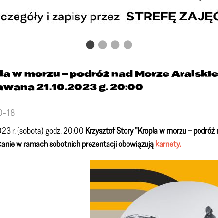
la w morzu – podróż nad Morze Aralsk
rawana 21.10.2023 g. 20:00
0-18
23 r. (sobota) godz. 20:00
Krzysztof Story "
Kropla w morzu – podróż 
anie w ramach sobotnich prezentacji obowiązują
karnety.