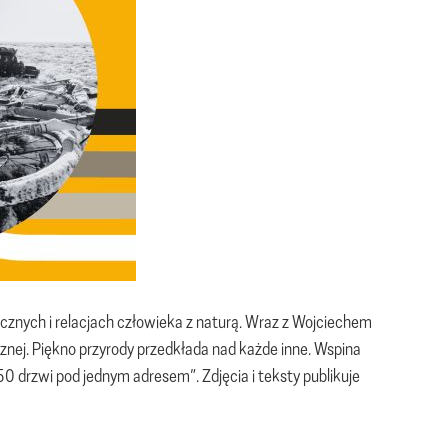
cznych i relacjach człowieka z naturą. Wraz z Wojciechem
cznej. Piękno przyrody przedkłada nad każde inne. Wspina
150 drzwi pod jednym adresem”. Zdjęcia i teksty publikuje