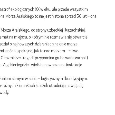
tastrof ekologicznych XX wieku, ale przede wszystkim
a Morza Aralskiego to nie jest historia sprzed 50 lat – ona
orza Aralskiego, od strony uzbeckiej i kazachskiej.
temat na miejscu, o którym nie rozmawia się otwarcie.
zdział o najnowszych działaniach na dnie morza.
mi słońca, spokojne, jak to nad morzem – łatwo
O rozmiarze tragedii przypomina gruba warstwa soli i
. A gdzieniegdzie i wielkie, nowoczesne instalacje
waniem samym w sobie – logistycznym i kondycyjnym.
w różnych kierunkach ścieżek utrudniają nawigację.
 wody.