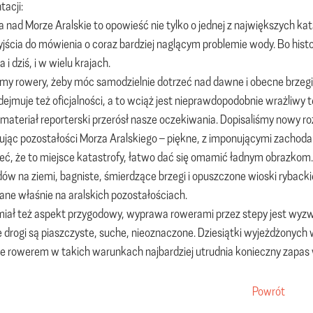
tacji:
nad Morze Aralskie to opowieść nie tylko o jednej z największych ka
jścia do mówienia o coraz bardziej naglącym problemie wody. Bo histori
a i dziś, i w wielu krajach.
my rowery, żeby móc samodzielnie dotrzeć nad dawne i obecne brzegi M
ejmuje też oficjalności, a to wciąż jest nieprawdopodobnie wrażliwy 
materiał reporterski przerósł nasze oczekiwania. Dopisaliśmy nowy ro
ując pozostałości Morza Aralskiego – piękne, z imponującymi zachoda
ć, że to miejsce katastrofy, łatwo dać się omamić ładnym obrazkom. 
ów na ziemi, bagniste, śmierdzące brzegi i opuszczone wioski rybackie
e właśnie na aralskich pozostałościach.
iał też aspekt przygodowy, wyprawa rowerami przez stepy jest wyz
drogi są piaszczyste, suche, nieoznaczone. Dziesiątki wyjeżdżonych 
e rowerem w takich warunkach najbardziej utrudnia konieczny zapas
Powrót