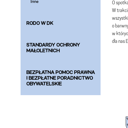
Inne
O spotka
W trakci
wszystki
RODO W DK
o barwny
w któryc
dla nas 
STANDARDY OCHRONY
MAŁOLETNICH
BEZPŁATNA POMOC PRAWNA
I BEZPŁATNE PORADNICTWO
OBYWATELSKIE