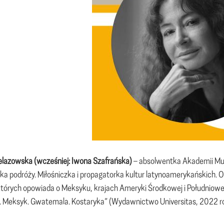
lazowska (wcześniej: Iwona Szafrańska)
– absolwentka Akademii Muz
ka podróży. Miłośniczka i propagatorka kultur latynoamerykańskich. Od
których opowiada o Meksyku, krajach Ameryki Środkowej i Południow
Meksyk. Gwatemala. Kostaryka” (Wydawnictwo Universitas, 2022 ro