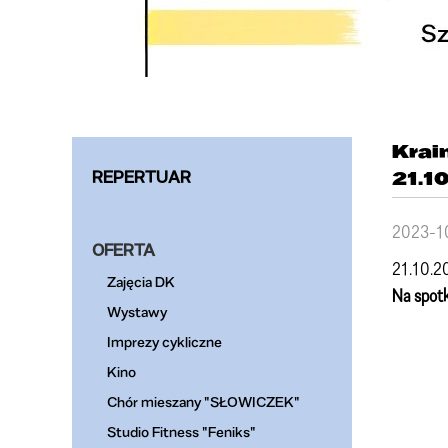
Krai
REPERTUAR
21.1
2023-1
OFERTA
21.10.20
Zajęcia DK
Na spotk
Wystawy
Imprezy cykliczne
Kino
Chór mieszany "SŁOWICZEK"
Studio Fitness "Feniks"