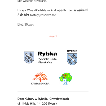
Mile widziane przebrania.
Uwaga! Wszystkie bilety na Andrzejki dla dzieci
w wieku od
5 do 8 lat
zostały już sprzedane.
Bilet: 30 zł/os.
Powrót
Dom Kultury w Rybniku-Chwałowicach
ul. 1 Maja 91b, 44-206 Rybnik