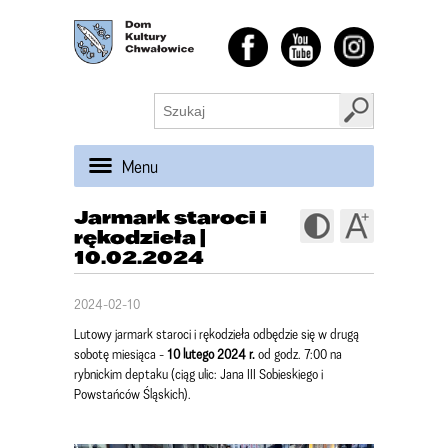
Menu
Jarmark staroci i
rękodzieła |
10.02.2024
2024-02-10
Lutowy jarmark staroci i rękodzieła odbędzie się w drugą
sobotę miesiąca -
10 lutego 2024 r.
od godz. 7:00 na
rybnickim deptaku (ciąg ulic: Jana III Sobieskiego i
Powstańców Śląskich).