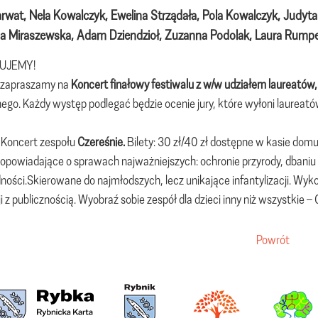
Karwat, Nela Kowalczyk, Ewelina Strządała, Pola Kowalczyk, Judyt
a Miraszewska, Adam Dziendzioł, Zuzanna Podolak, Laura Rumpe
UJEMY!
 zapraszamy na
Koncert finałowy festiwalu z w/w udziałem laureatów
go. Każdy występ podlegać będzie ocenie jury, które wyłoni laureatów
 Koncert zespołu
Czereśnie.
Bilety: 30 zł/40 zł dostępne w kasie domu
 opowiadające o sprawach najważniejszych: ochronie przyrody, dbaniu 
ności.Skierowane do najmłodszych, lecz unikające infantylizacji. Wy
i z publicznością. Wyobraź sobie zespół dla dzieci inny niż wszystkie – 
Powrót