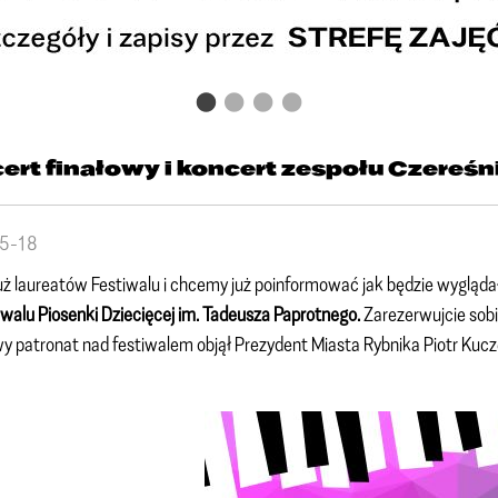
ert finałowy i koncert zespołu Czereśni
5-18
ż laureatów Festiwalu i chcemy już poinformować jak będzie wygląda
iwalu Piosenki Dziecięcej im. Tadeusza Paprotnego.
Zarezerwujcie sob
 patronat nad festiwalem objął Prezydent Miasta Rybnika Piotr Kucz