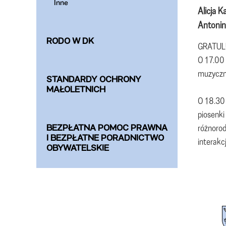
Inne
Alicja 
Antonin
RODO W DK
GRATUL
O 17.00
muzyczne
STANDARDY OCHRONY
MAŁOLETNICH
O 18.30
piosenki
różnorod
BEZPŁATNA POMOC PRAWNA
I BEZPŁATNE PORADNICTWO
interakcj
OBYWATELSKIE