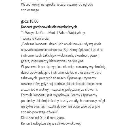
Wstęp wolny, na spotkanie zapraszamy do ogrodu
społecznego.
godz. 15:00
Koncert gordonowski dla najmłodszych.
Tu Wszystko Gra - Maria i Adam Wojutyńscy
Twórcy o koncercie:
„Podczas koncertu dzieci i ich opiekunowie usłyszą wiele
naszych autorskich utworów. Będziemy śpiewać i grać na
instrumentach takich jak wiolonczela, akordeon, puzon,
gitara, instrumenty klawiszowe i perkusyjne.
W przerwach pomiędzy piosenkami poruszamy wyobraźnię
dzieci opowiadając o instrumencie lub o piosence w paru
zabawnych i prostych zdaniach. Śpiewając używamy
niewiele słów, gdyż najmłodsze dzieci nie potrafią jeszcze
zrozumieć warstwy muzycznej połączonej ze słowami.
Formuła koncertu jest wyjątkowa. Gramy i śpiewamy
pomiędzy dziećmi, tak aby każdy z małych słuchaczy mógł
nie tylko słuchać muzyki ale również obserwować w jaki
sposób powstają dźwięki”.
Dla dzieci od 0 do 6 roku życia.
Koncert odbędzie się w sali widowiskowej.