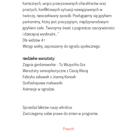
komicznych, wręcz przerysowanych charakterów oraz
prostych, konfliktowych sytuacji rozwiązywanych w
twórczy, nieoczekiwany sposób. Posługujemy się językiem
pantomimy, który jest precyzyjnym, międzynarodowym
językiem ciała. Tworzymy świat z pogranicza rzeczywistości
i dziecięcej wyobraźni…”
Dla widzów 4+
Wstęp wolny, zapraszamy do ogrodu społecznego.
niedzielne warsztaty:
Zajęcia gordonowskie - Tu Wszystko Gra
Warsztaty sensoplastyczne z Ciocią Klocią
Fabryka zabawek z Joanną Konsek
Grafoskopowe malowanki
Animacje w ogrodzie.
Sprzedaż biletów ruszy wkrótce.
Zastrzegamy sobie prawo do zmian w programie.
Powrót