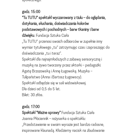
godz. 15:00
"Tu TUTU" spektakl wyczarowany z tiulu – do oglądania,
dotykania, słuchania, doświadczania kolorów
podstawowych i pochodnych – barw tkaniny i barw
dźwięku
. Fundacja Sztuka Ciała
„Tu TUTU” przenosi swoich odbiorców w zupełnie inny
wymiar tytułowego „tu” zatrzymując czas i zapraszając do
doświadczania „tu i teraz”.
Spektakl dla najnajmłodszych z zabawą sensoryczną i
muzyką na żywo tworzony przez aktorki – pedagożki:
Agatę Brzozowską i Annę Ługowską. Muzyka –
Tulipaństwo (Anna i Bartosz Ługowscy).
Spektakl odbędzie się w sali widowiskowej.
Dla dzieci od 0,5 do 5 lat.
Bilet: 30 zł/os.
godz. 17:00
Spektakl "Ważne sprawy"
Fundacja Sztuka Ciała
Joanna Płóciennik – reżyserka o spektaklu:
„Przedstawienie w swoim wyrazie jest bardzo radosne,
inspirowane klaunadą. Kładziemy nacisk na zbudowanie