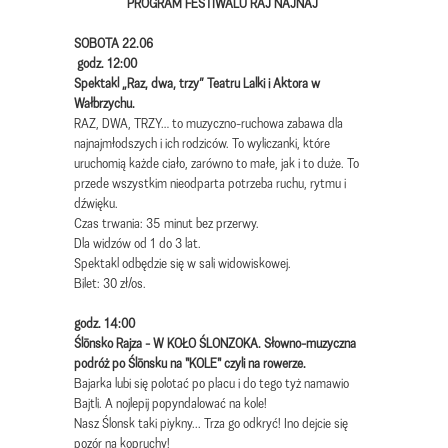
PROGRAM FESTIWALU RAJ NAJNAJ
SOBOTA 22.06
godz. 12:00
Spektakl „Raz, dwa, trzy” Teatru Lalki i Aktora w
Wałbrzychu.
RAZ, DWA, TRZY… to muzyczno-ruchowa zabawa dla
najnajmłodszych i ich rodziców. To wyliczanki, które
uruchomią każde ciało, zarówno to małe, jak i to duże. To
przede wszystkim nieodparta potrzeba ruchu, rytmu i
dźwięku.
Czas trwania: 35 minut bez przerwy.
Dla widzów od 1 do 3 lat.
Spektakl odbędzie się w sali widowiskowej.
Bilet: 30 zł/os.
godz. 14:00
Ślōnsko Rajza - W KOŁO ŚLONZOKA. Słowno-muzyczna
podróż po Ślōnsku na "KOLE" czyli na rowerze.
Bajarka lubi się polotać po placu i do tego tyż namawio
Bajtli. A nojlepij popyndalować na kole!
Nasz Ślonsk taki piykny... Trza go odkryć! Ino dejcie się
pozór na kopruchy!