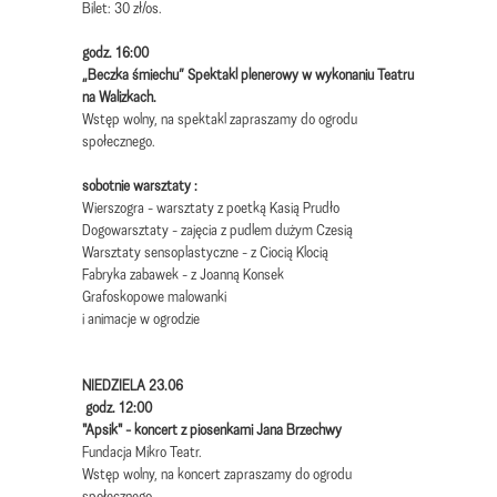
Bilet: 30 zł/os.
godz. 16:00
„Beczka śmiechu”
Spektakl plenerowy w wykonaniu Teatru
na Walizkach.
Wstęp wolny, na spektakl zapraszamy do ogrodu
społecznego.
sobotnie warsztaty :
Wierszogra - warsztaty z poetką Kasią Prudło
Dogowarsztaty - zajęcia z pudlem dużym Czesią
Warsztaty sensoplastyczne - z Ciocią Klocią
Fabryka zabawek - z Joanną Konsek
Grafoskopowe malowanki
i animacje w ogrodzie
NIEDZIELA 23.06
godz. 12:00
"Apsik" - koncert z piosenkami Jana Brzechwy
Fundacja Mikro Teatr.
Wstęp wolny, na koncert zapraszamy do ogrodu
społecznego.