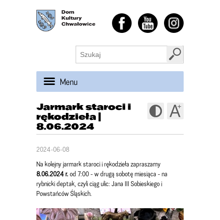
Menu
Jarmark staroci i
rękodzieła |
8.06.2024
2024-06-08
Na kolejny jarmark staroci i rękodzieła zapraszamy
8.06.2024 r.
od 7:00 - w drugą sobotę miesiąca - na
rybnicki deptak, czyli ciąg ulic: Jana III Sobieskiego i
Powstańców Śląskich.