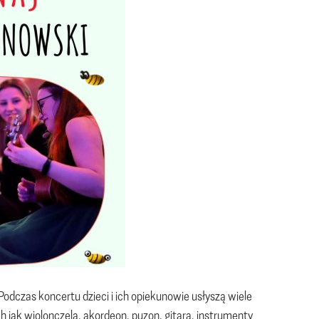
odczas koncertu dzieci i ich opiekunowie usłyszą wiele
 jak wiolonczela, akordeon, puzon, gitara, instrumenty