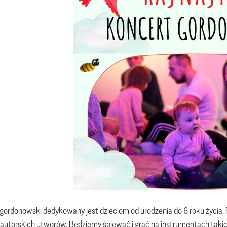
gordonowski dedykowany jest dzieciom od urodzenia do 6 roku życia. P
autorskich utworów. Będziemy śpiewać i grać na instrumentach takich