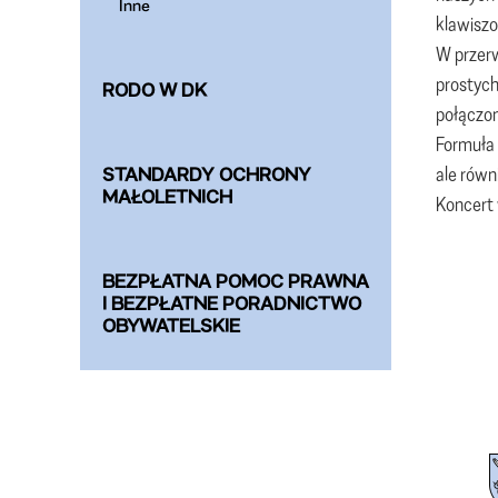
Inne
klawiszo
W przerw
prostych
RODO W DK
połączon
Formuła 
ale równ
STANDARDY OCHRONY
MAŁOLETNICH
Koncert
BEZPŁATNA POMOC PRAWNA
I BEZPŁATNE PORADNICTWO
OBYWATELSKIE