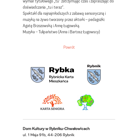
wymiar tytułowego „tu” zatrzymując czas i zapraszając do
doświadczania „tu i teraz”.
Spektakl dla najnajmłodszych z zabawą sensoryczną i
muzyką na żywo tworzony przez aktorki – pedagożki:
Agatę Brzozowską i Annę Ługowską.
Muzyka – Tulipaństwo (Anna i Bartosz Ługowscy)
Powrót
Dom Kultury w Rybniku-Chwałowicach
ul. 1 Maja 91b, 44-206 Rybnik