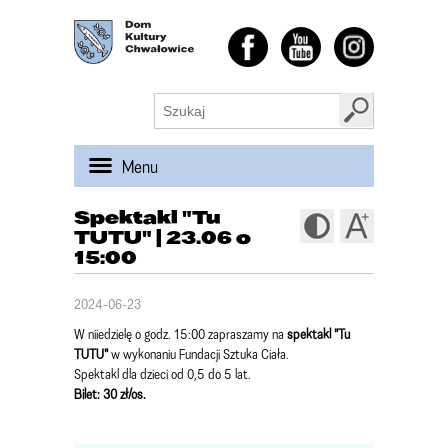
Menu
Spektakl "Tu
TUTU" | 23.06 o
15:00
2024-06-23
W niiedzielę o godz. 15:00 zapraszamy na
spektakl "Tu
TUTU"
w wykonaniu Fundacji Sztuka Ciała.
Spektakl dla dzieci od 0,5 do 5 lat.
Bilet: 30 zł/os.